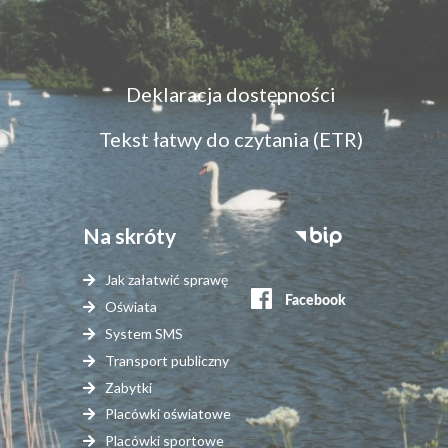
Menu
Deklaracja dostępności
dostępność
Tekst łatwy do czytania (ETR)
Na skróty
Stopka
serwisy
Jak załatwić sprawę
zewnętrzne
Oświata
System SMS
Transport publiczny
Zabytki
Placówki oświatowe
Placówki sportowe