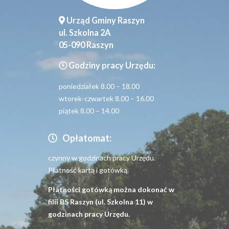
Urząd Gminy Raszyn
ul. Szkolna 2A
05-090 Raszyn
Godziny pracy Urzędu:
poniedziałek 8.00 – 18.00
wtorek-czwartek 8.00 – 16.00
piątek 8.00 – 14.00
Opłatomat:
czynny w godzinach pracy Urzędu.
Płatność kartą i gotówką.
Płatności gotówką można dokonać w
filii BS Raszyn (ul. Szkolna 11) w
godzinach pracy Urzędu.