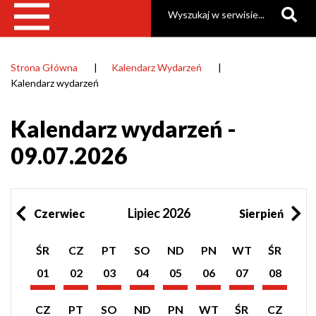
Szukaj
Strona Główna
Kalendarz Wydarzeń
Ścieżka
Kalendarz wydarzeń
nawigacyjna
Kalendarz wydarzeń -
09.07.2026
Lipiec 2026
Czerwiec
Sierpień
Pokaż
Pokaż
Pokaż
Pokaż
Pokaż
Pokaż
Pokaż
Pokaż
ŚR
CZ
PT
SO
ND
PN
WT
ŚR
listę
listę
listę
listę
listę
listę
listę
listę
wydarzeń
wydarzeń
wydarzeń
wydarzeń
wydarzeń
wydarzeń
wydarzeń
wydarzeń
01
02
03
04
05
06
07
08
z
z
z
z
z
z
z
z
Lipiec
Lipiec
Lipiec
Lipiec
Lipiec
Lipiec
Lipiec
Lipiec
dnia:
dnia:
dnia:
dnia:
dnia:
dnia:
dnia:
dnia:
2026
2026
2026
2026
2026
2026
2026
2026
Pokaż
Pokaż
Pokaż
Pokaż
Pokaż
Pokaż
Pokaż
Pokaż
CZ
PT
SO
ND
PN
WT
ŚR
CZ
listę
listę
listę
listę
listę
listę
listę
listę