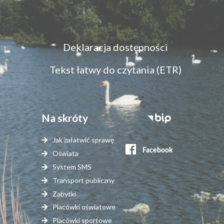
Menu
Deklaracja dostępności
dostępność
Tekst łatwy do czytania (ETR)
Na skróty
Stopka
serwisy
Jak załatwić sprawę
zewnętrzne
Oświata
System SMS
Transport publiczny
Zabytki
Placówki oświatowe
Placówki sportowe