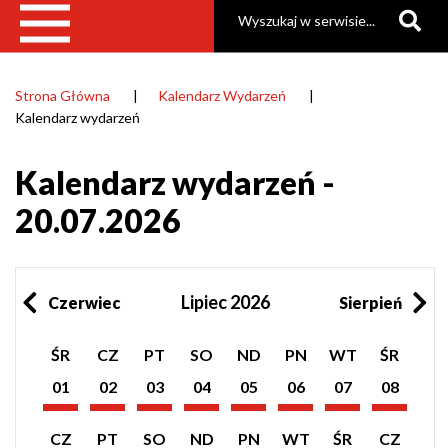
Szukaj
Strona Główna
Kalendarz Wydarzeń
Ścieżka
Kalendarz wydarzeń
nawigacyjna
Kalendarz wydarzeń -
20.07.2026
Lipiec 2026
Czerwiec
Sierpień
Pokaż
Pokaż
Pokaż
Pokaż
Pokaż
Pokaż
Pokaż
Pokaż
ŚR
CZ
PT
SO
ND
PN
WT
ŚR
listę
listę
listę
listę
listę
listę
listę
listę
wydarzeń
wydarzeń
wydarzeń
wydarzeń
wydarzeń
wydarzeń
wydarzeń
wydarzeń
01
02
03
04
05
06
07
08
z
z
z
z
z
z
z
z
Lipiec
Lipiec
Lipiec
Lipiec
Lipiec
Lipiec
Lipiec
Lipiec
dnia:
dnia:
dnia:
dnia:
dnia:
dnia:
dnia:
dnia:
2026
2026
2026
2026
2026
2026
2026
2026
Pokaż
Pokaż
Pokaż
Pokaż
Pokaż
Pokaż
Pokaż
Pokaż
CZ
PT
SO
ND
PN
WT
ŚR
CZ
listę
listę
listę
listę
listę
listę
listę
listę