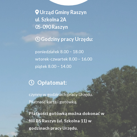
Urząd Gminy Raszyn
ul. Szkolna 2A
05-090 Raszyn
Godziny pracy Urzędu:
poniedziałek 8.00 – 18.00
wtorek-czwartek 8.00 – 16.00
piątek 8.00 – 14.00
Opłatomat:
czynny w godzinach pracy Urzędu.
Płatność kartą i gotówką.
Płatności gotówką można dokonać w
filii BS Raszyn (ul. Szkolna 11) w
godzinach pracy Urzędu.