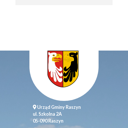
Urząd Gminy Raszyn
ul. Szkolna 2A
05-090 Raszyn