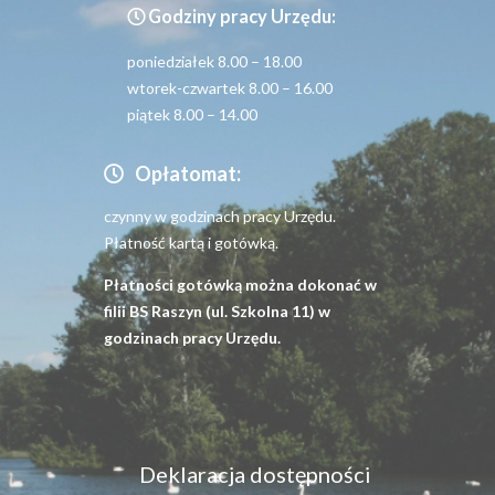
Godziny pracy Urzędu:
poniedziałek 8.00 – 18.00
wtorek-czwartek 8.00 – 16.00
piątek 8.00 – 14.00
Opłatomat:
czynny w godzinach pracy Urzędu.
Płatność kartą i gotówką.
Płatności gotówką można dokonać w
filii BS Raszyn (ul. Szkolna 11) w
godzinach pracy Urzędu.
Menu
Deklaracja dostępności
dostępność