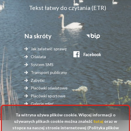
Tekst łatwy do czytania (ETR)
Na skróty
Stopka
serwisy
Jak załatwić sprawę
zewnętrzne
Oświata
System SMS
Transport publiczny
Zabytki
Placówki oświatowe
Placówki sportowe
Galerie zdjęć
Ta witryna używa plików cookie. Więcej informacji o
używanych plikach cookie można znaleźć
tutaj
oraz w
stopce na naszej stronie internetowej (Polityka plików
© 2025 Urząd Gminy Raszyn