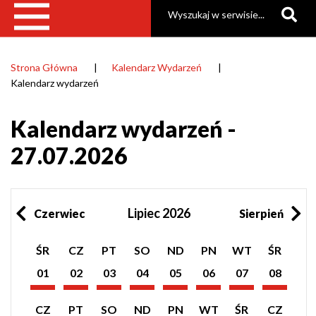
Szukaj
Strona Główna
Kalendarz Wydarzeń
Ścieżka
Kalendarz wydarzeń
nawigacyjna
Kalendarz wydarzeń -
27.07.2026
Lipiec 2026
Czerwiec
Sierpień
Pokaż
Pokaż
Pokaż
Pokaż
Pokaż
Pokaż
Pokaż
Pokaż
ŚR
CZ
PT
SO
ND
PN
WT
ŚR
listę
listę
listę
listę
listę
listę
listę
listę
wydarzeń
wydarzeń
wydarzeń
wydarzeń
wydarzeń
wydarzeń
wydarzeń
wydarzeń
01
02
03
04
05
06
07
08
z
z
z
z
z
z
z
z
Lipiec
Lipiec
Lipiec
Lipiec
Lipiec
Lipiec
Lipiec
Lipiec
dnia:
dnia:
dnia:
dnia:
dnia:
dnia:
dnia:
dnia:
2026
2026
2026
2026
2026
2026
2026
2026
Pokaż
Pokaż
Pokaż
Pokaż
Pokaż
Pokaż
Pokaż
Pokaż
CZ
PT
SO
ND
PN
WT
ŚR
CZ
listę
listę
listę
listę
listę
listę
listę
listę