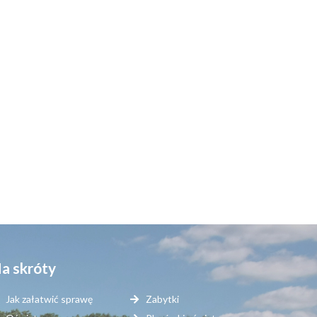
a skróty
Jak załatwić sprawę
Zabytki