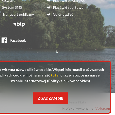
Oświata
Placówki oświatowe
System SMS
Placówki sportowe
Transport publiczny
Galerie zdjęć
topka
erwisy
ewnętrzne
a witryna używa plików cookie. Więcej informacji o używanych
plikach cookie można znaleźć
tutaj
oraz w stopce na naszej
stronie internetowej (Polityka plików cookies).
ZGADZAM SIĘ
fot. Anna Pluta
Projekt i wykonanie:
Will
Vobacom
open