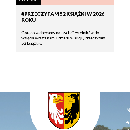
tne
#PRZECZYTAM 52 KSIĄŻKI W 2026
ROKU
acje
ądowe
Gorąco zachęcamy naszych Czytelników do
wzięcia wraz z nami udziału w akcji „Przeczytam
52 książki w
ki
cje
e
N