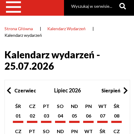
Szukaj
Strona Główna
Kalendarz Wydarzeń
Ścieżka
Kalendarz wydarzeń
nawigacyjna
Kalendarz wydarzeń -
25.07.2026
Lipiec 2026
Czerwiec
Sierpień
Pokaż
Pokaż
Pokaż
Pokaż
Pokaż
Pokaż
Pokaż
Pokaż
ŚR
CZ
PT
SO
ND
PN
WT
ŚR
listę
listę
listę
listę
listę
listę
listę
listę
wydarzeń
wydarzeń
wydarzeń
wydarzeń
wydarzeń
wydarzeń
wydarzeń
wydarzeń
01
02
03
04
05
06
07
08
z
z
z
z
z
z
z
z
Lipiec
Lipiec
Lipiec
Lipiec
Lipiec
Lipiec
Lipiec
Lipiec
dnia:
dnia:
dnia:
dnia:
dnia:
dnia:
dnia:
dnia:
2026
2026
2026
2026
2026
2026
2026
2026
Pokaż
Pokaż
Pokaż
Pokaż
Pokaż
Pokaż
Pokaż
Pokaż
CZ
PT
SO
ND
PN
WT
ŚR
CZ
listę
listę
listę
listę
listę
listę
listę
listę