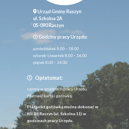
Urząd Gminy Raszyn
ul. Szkolna 2A
05-090 Raszyn
Godziny pracy Urzędu:
poniedziałek 8.00 – 18.00
wtorek-czwartek 8.00 – 16.00
piątek 8.00 – 14.00
Opłatomat:
czynny w godzinach pracy Urzędu.
Płatność kartą i gotówką.
Płatności gotówką można dokonać w
filii BS Raszyn (ul. Szkolna 11) w
godzinach pracy Urzędu.