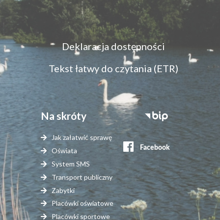
Menu
Deklaracja dostępności
dostępność
Tekst łatwy do czytania (ETR)
Na skróty
Stopka
serwisy
Jak załatwić sprawę
zewnętrzne
Oświata
System SMS
Transport publiczny
Zabytki
Placówki oświatowe
Placówki sportowe