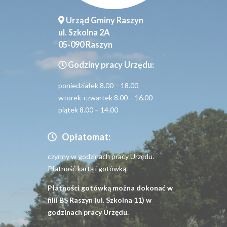
Urząd Gminy Raszyn
ul. Szkolna 2A
05-090 Raszyn
Godziny pracy Urzędu:
poniedziałek 8.00 – 18.00
wtorek-czwartek 8.00 – 16.00
piątek 8.00 – 14.00
Opłatomat:
czynny w godzinach pracy Urzędu.
Płatność kartą i gotówką.
Płatności gotówką można dokonać w
filii BS Raszyn (ul. Szkolna 11) w
godzinach pracy Urzędu.