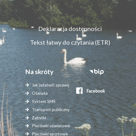
Menu
Deklaracja dostępności
dostępność
Tekst łatwy do czytania (ETR)
Na skróty
Stopka
serwisy
Jak załatwić sprawę
zewnętrzne
Oświata
System SMS
Transport publiczny
Zabytki
Placówki oświatowe
Placówki sportowe