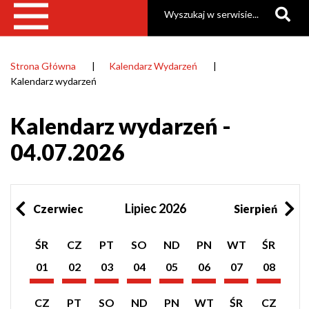
Szukaj
Strona Główna
Kalendarz Wydarzeń
Ścieżka
Kalendarz wydarzeń
nawigacyjna
Kalendarz wydarzeń -
04.07.2026
Lipiec 2026
Czerwiec
Sierpień
Pokaż
Pokaż
Pokaż
Pokaż
Pokaż
Pokaż
Pokaż
Pokaż
ŚR
CZ
PT
SO
ND
PN
WT
ŚR
listę
listę
listę
listę
listę
listę
listę
listę
wydarzeń
wydarzeń
wydarzeń
wydarzeń
wydarzeń
wydarzeń
wydarzeń
wydarzeń
01
02
03
04
05
06
07
08
z
z
z
z
z
z
z
z
Lipiec
Lipiec
Lipiec
Lipiec
Lipiec
Lipiec
Lipiec
Lipiec
dnia:
dnia:
dnia:
dnia:
dnia:
dnia:
dnia:
dnia:
2026
2026
2026
2026
2026
2026
2026
2026
Pokaż
Pokaż
Pokaż
Pokaż
Pokaż
Pokaż
Pokaż
Pokaż
CZ
PT
SO
ND
PN
WT
ŚR
CZ
listę
listę
listę
listę
listę
listę
listę
listę