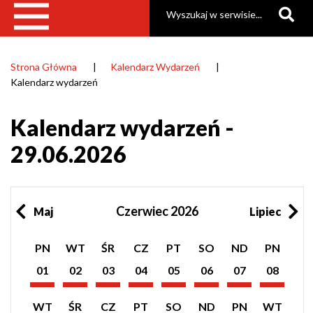
Szukaj
Strona Główna
Kalendarz Wydarzeń
Ścieżka
Kalendarz wydarzeń
nawigacyjna
Kalendarz wydarzeń -
29.06.2026
Czerwiec 2026
Maj
Lipiec
Pokaż
Pokaż
Pokaż
Pokaż
Pokaż
Pokaż
Pokaż
Pokaż
PN
WT
ŚR
CZ
PT
SO
ND
PN
listę
listę
listę
listę
listę
listę
listę
listę
wydarzeń
wydarzeń
wydarzeń
wydarzeń
wydarzeń
wydarzeń
wydarzeń
wydarzeń
01
02
03
04
05
06
07
08
z
z
z
z
z
z
z
z
Czerwiec
Czerwiec
Czerwiec
Czerwiec
Czerwiec
Czerwiec
Czerwiec
Czerwiec
dnia:
dnia:
dnia:
dnia:
dnia:
dnia:
dnia:
dnia:
2026
2026
2026
2026
2026
2026
2026
2026
Pokaż
Pokaż
Pokaż
Pokaż
Pokaż
Pokaż
Pokaż
Pokaż
WT
ŚR
CZ
PT
SO
ND
PN
WT
listę
listę
listę
listę
listę
listę
listę
listę