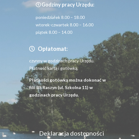
Godziny pracy Urzędu:
poniedziałek 8.00 – 18.00
wtorek-czwartek 8.00 – 16.00
piątek 8.00 – 14.00
Opłatomat:
czynny w godzinach pracy Urzędu.
Płatność kartą i gotówką.
Płatności gotówką można dokonać w
filii BS Raszyn (ul. Szkolna 11) w
godzinach pracy Urzędu.
Menu
Deklaracja dostępności
dostępność