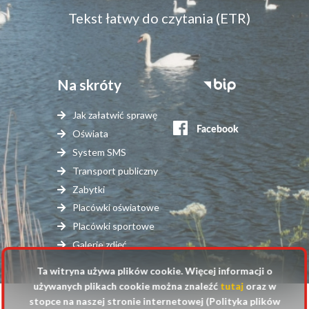
Tekst łatwy do czytania (ETR)
Na skróty
Stopka
serwisy
Jak załatwić sprawę
zewnętrzne
Oświata
System SMS
Transport publiczny
Zabytki
Placówki oświatowe
Placówki sportowe
Galerie zdjęć
Ta witryna używa plików cookie. Więcej informacji o
używanych plikach cookie można znaleźć
tutaj
oraz w
stopce na naszej stronie internetowej (Polityka plików
© 2025 Urząd Gminy Raszyn