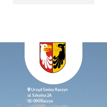
Urząd Gminy Raszyn
ul. Szkolna 2A
05-090 Raszyn