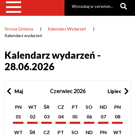
Szukaj
Strona Główna
Kalendarz Wydarzeń
Ścieżka
Kalendarz wydarzeń
nawigacyjna
Kalendarz wydarzeń -
28.06.2026
Czerwiec 2026
Maj
Lipiec
Pokaż
Pokaż
Pokaż
Pokaż
Pokaż
Pokaż
Pokaż
Pokaż
PN
WT
ŚR
CZ
PT
SO
ND
PN
listę
listę
listę
listę
listę
listę
listę
listę
wydarzeń
wydarzeń
wydarzeń
wydarzeń
wydarzeń
wydarzeń
wydarzeń
wydarzeń
01
02
03
04
05
06
07
08
z
z
z
z
z
z
z
z
Czerwiec
Czerwiec
Czerwiec
Czerwiec
Czerwiec
Czerwiec
Czerwiec
Czerwiec
dnia:
dnia:
dnia:
dnia:
dnia:
dnia:
dnia:
dnia:
2026
2026
2026
2026
2026
2026
2026
2026
Pokaż
Pokaż
Pokaż
Pokaż
Pokaż
Pokaż
Pokaż
Pokaż
WT
ŚR
CZ
PT
SO
ND
PN
WT
listę
listę
listę
listę
listę
listę
listę
listę