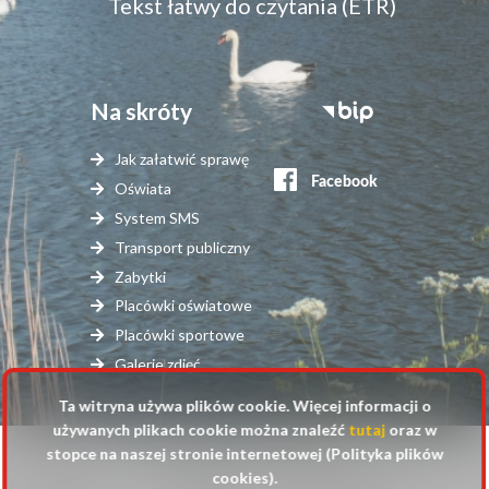
Tekst łatwy do czytania (ETR)
Na skróty
Stopka
serwisy
Jak załatwić sprawę
zewnętrzne
Oświata
System SMS
Transport publiczny
Zabytki
Placówki oświatowe
Placówki sportowe
Galerie zdjęć
Ta witryna używa plików cookie. Więcej informacji o
używanych plikach cookie można znaleźć
tutaj
oraz w
stopce na naszej stronie internetowej (Polityka plików
© 2025 Urząd Gminy Raszyn
cookies).