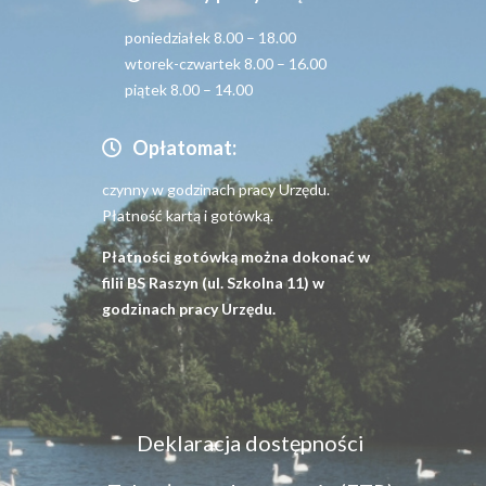
poniedziałek 8.00 – 18.00
wtorek-czwartek 8.00 – 16.00
piątek 8.00 – 14.00
Opłatomat:
czynny w godzinach pracy Urzędu.
Płatność kartą i gotówką.
Płatności gotówką można dokonać w
filii BS Raszyn (ul. Szkolna 11) w
godzinach pracy Urzędu.
Menu
Deklaracja dostępności
dostępność