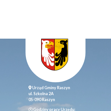
Urząd Gminy Raszyn
ul. Szkolna 2A
05-090 Raszyn
Godziny pracy Urzędu: