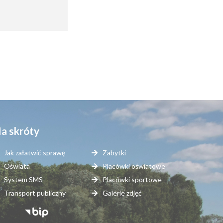
a skróty
Jak załatwić sprawę
Zabytki
Oświata
Placówki oświatowe
System SMS
Placówki sportowe
Transport publiczny
Galerie zdjęć
topka