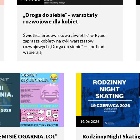
tne
„Droga do siebie” – warsztaty
rozwojowe dla kobiet
acje
ądowe
Świetlica Środowiskowa „Świetlik” w Rybiu
zaprasza kobiety na cykl warsztatów
rozwojowych „Droga do siebie” — spotkań
wspierają
ki
cje
e
19.06.2026
EMI SIĘ OGARNIA. LOL”
Rodzinny Night Skatin