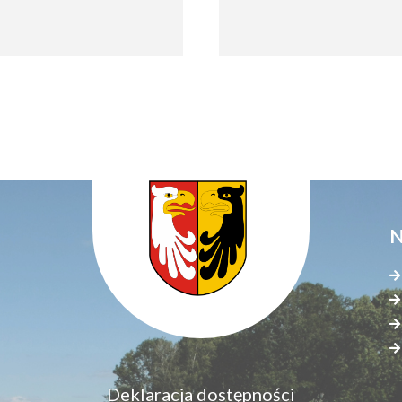
N
Menu
Deklaracja dostępności
S