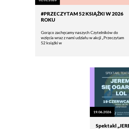
zdrowo
Ochrona
Środowiska
Will
Zamówienia
#PRZECZYTAM 52 KSIĄŻKI W 2026
i
open
Publiczne
ROKU
Organiz
Gospodarka
in
pozarz
Odpadami
new
window
Gorąco zachęcamy naszych Czytelników do
Eko
Raszyn
wzięcia wraz z nami udziału w akcji „Przeczytam
Policja
Oświata
52 książki w
Dostępność
Jednost
Zgłaszanie
OSP
awarii
Język
migowy
Parafie
System
w
SMS
Urzędzie
Publika
o
Konsultacje
Raszyni
społeczne
19.06.2026
Planowane
Spektakl „JER
wyłączenia