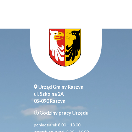
Urząd Gminy Raszyn
ul. Szkolna 2A
05-090 Raszyn
Godziny pracy Urzędu:
poniedziałek 8.00 – 18.00
wtorek-czwartek 8.00 – 16.00