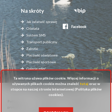
Na skróty
Stopka
serwisy
Jak załatwić sprawę
zewnętrzne
Oświata
System SMS
Transport publiczny
Zabytki
Placówki oświatowe
Placówki sportowe
Galerie zdjęć
Ta witryna używa plików cookie. Więcej informacji o
używanych plikach cookie można znaleźć
tutaj
oraz w
stopce na naszej stronie internetowej (Polityka plików
© 2025 Urząd Gminy Raszyn
cookies).
Polityka
Mapa
Polityka plików
Stopka
prywatności
strony
cookies