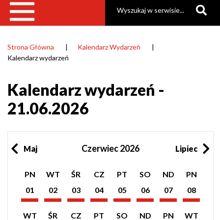
Szukaj
Strona Główna
Kalendarz Wydarzeń
Ścieżka
Kalendarz wydarzeń
nawigacyjna
Kalendarz wydarzeń -
21.06.2026
Czerwiec 2026
Maj
Lipiec
Pokaż
Pokaż
Pokaż
Pokaż
Pokaż
Pokaż
Pokaż
Pokaż
PN
WT
ŚR
CZ
PT
SO
ND
PN
listę
listę
listę
listę
listę
listę
listę
listę
wydarzeń
wydarzeń
wydarzeń
wydarzeń
wydarzeń
wydarzeń
wydarzeń
wydarzeń
01
02
03
04
05
06
07
08
z
z
z
z
z
z
z
z
Czerwiec
Czerwiec
Czerwiec
Czerwiec
Czerwiec
Czerwiec
Czerwiec
Czerwiec
dnia:
dnia:
dnia:
dnia:
dnia:
dnia:
dnia:
dnia:
2026
2026
2026
2026
2026
2026
2026
2026
Pokaż
Pokaż
Pokaż
Pokaż
Pokaż
Pokaż
Pokaż
Pokaż
WT
ŚR
CZ
PT
SO
ND
PN
WT
listę
listę
listę
listę
listę
listę
listę
listę