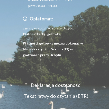
piątek 8.00 – 14.00
Opłatomat:
czynny w godzinach pracy Urzędu.
Płatność kartą i gotówką.
Płatności gotówką można dokonać w
filii BS Raszyn (ul. Szkolna 11) w
godzinach pracy Urzędu.
Menu
Deklaracja dostępności
dostępność
Tekst łatwy do czytania (ETR)