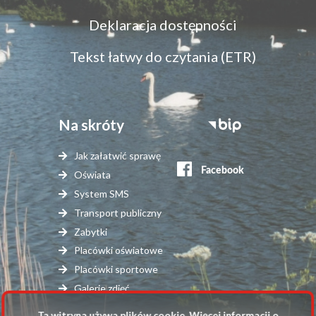
Menu
Deklaracja dostępności
dostępność
Tekst łatwy do czytania (ETR)
Na skróty
Stopka
serwisy
Jak załatwić sprawę
zewnętrzne
Oświata
System SMS
Transport publiczny
Zabytki
Placówki oświatowe
Placówki sportowe
Galerie zdjęć
Ta witryna używa plików cookie. Więcej informacji o