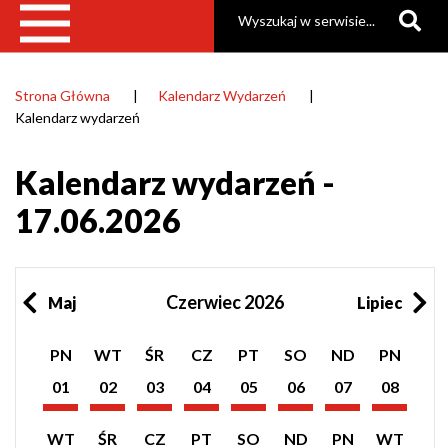
Szukaj
Strona Główna
Kalendarz Wydarzeń
Ścieżka
Kalendarz wydarzeń
nawigacyjna
Kalendarz wydarzeń -
17.06.2026
Czerwiec 2026
Maj
Lipiec
Pokaż
Pokaż
Pokaż
Pokaż
Pokaż
Pokaż
Pokaż
Pokaż
PN
WT
ŚR
CZ
PT
SO
ND
PN
listę
listę
listę
listę
listę
listę
listę
listę
wydarzeń
wydarzeń
wydarzeń
wydarzeń
wydarzeń
wydarzeń
wydarzeń
wydarzeń
01
02
03
04
05
06
07
08
z
z
z
z
z
z
z
z
Czerwiec
Czerwiec
Czerwiec
Czerwiec
Czerwiec
Czerwiec
Czerwiec
Czerwiec
dnia:
dnia:
dnia:
dnia:
dnia:
dnia:
dnia:
dnia:
2026
2026
2026
2026
2026
2026
2026
2026
Pokaż
Pokaż
Pokaż
Pokaż
Pokaż
Pokaż
Pokaż
Pokaż
WT
ŚR
CZ
PT
SO
ND
PN
WT
listę
listę
listę
listę
listę
listę
listę
listę