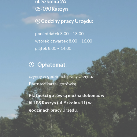
ul. Szkolna 2A
05-090 Raszyn
Godziny pracy Urzędu:
poniedziałek 8.00 – 18.00
wtorek-czwartek 8.00 – 16.00
piątek 8.00 – 14.00
Opłatomat:
czynny w godzinach pracy Urzędu.
Płatność kartą i gotówką.
Płatności gotówką można dokonać w
filii BS Raszyn (ul. Szkolna 11) w
godzinach pracy Urzędu.