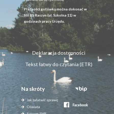
Płatności gotówką można dokonać w
filii BS Raszyn (ul. Szkolna 11) w
godzinach pracy Urzędu.
Menu
Deklaracja dostępności
dostępność
Tekst łatwy do czytania (ETR)
Na skróty
Stopka
serwisy
Jak załatwić sprawę
zewnętrzne
Oświata
System SMS