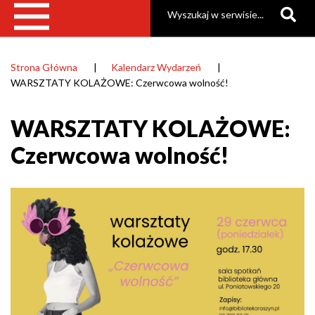
Szukaj
Strona Główna
Kalendarz Wydarzeń
Ścieżka
WARSZTATY KOLAŻOWE: Czerwcowa wolność!
nawigacyjna
WARSZTATY KOLAŻOWE:
Czerwcowa wolność!