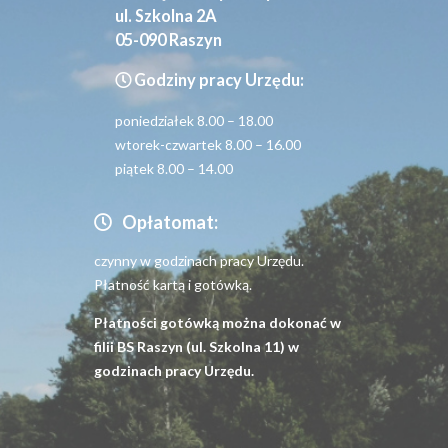
ul. Szkolna 2A
05-090 Raszyn
Godziny pracy Urzędu:
poniedziałek 8.00 – 18.00
wtorek-czwartek 8.00 – 16.00
piątek 8.00 – 14.00
Opłatomat:
czynny w godzinach pracy Urzędu.
Płatność kartą i gotówką.
Płatności gotówką można dokonać w
filii BS Raszyn (ul. Szkolna 11) w
godzinach pracy Urzędu.