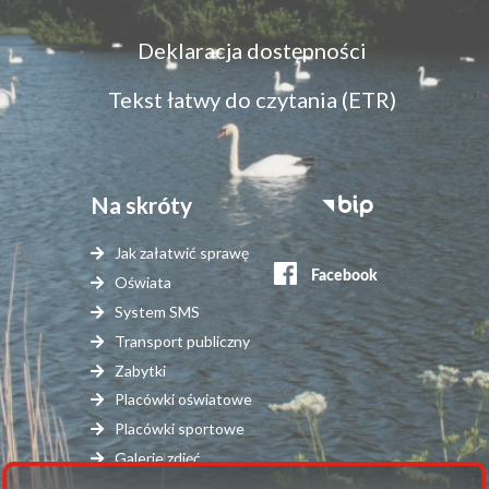
Menu
Deklaracja dostępności
dostępność
Tekst łatwy do czytania (ETR)
Na skróty
Stopka
serwisy
Jak załatwić sprawę
zewnętrzne
Oświata
System SMS
Transport publiczny
Zabytki
Placówki oświatowe
Placówki sportowe
Galerie zdjęć