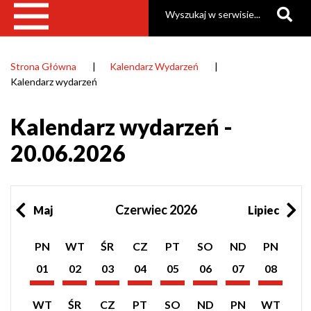
Szukaj
Strona Główna
Kalendarz Wydarzeń
Ścieżka
Kalendarz wydarzeń
nawigacyjna
Kalendarz wydarzeń -
20.06.2026
Czerwiec 2026
Maj
Lipiec
Pokaż
Pokaż
Pokaż
Pokaż
Pokaż
Pokaż
Pokaż
Pokaż
PN
WT
ŚR
CZ
PT
SO
ND
PN
listę
listę
listę
listę
listę
listę
listę
listę
wydarzeń
wydarzeń
wydarzeń
wydarzeń
wydarzeń
wydarzeń
wydarzeń
wydarzeń
01
02
03
04
05
06
07
08
z
z
z
z
z
z
z
z
Czerwiec
Czerwiec
Czerwiec
Czerwiec
Czerwiec
Czerwiec
Czerwiec
Czerwiec
dnia:
dnia:
dnia:
dnia:
dnia:
dnia:
dnia:
dnia:
2026
2026
2026
2026
2026
2026
2026
2026
Pokaż
Pokaż
Pokaż
Pokaż
Pokaż
Pokaż
Pokaż
Pokaż
WT
ŚR
CZ
PT
SO
ND
PN
WT
listę
listę
listę
listę
listę
listę
listę
listę