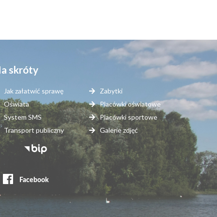
a skróty
Jak załatwić sprawę
Zabytki
Oświata
Placówki oświatowe
System SMS
Placówki sportowe
Transport publiczny
Galerie zdjęć
topka
erwisy
ewnętrzne