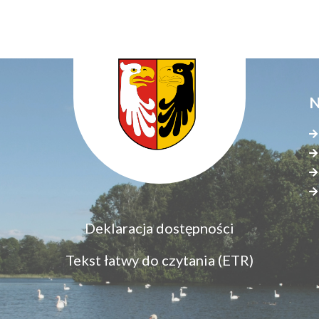
N
Menu
Deklaracja dostępności
S
dostępność
s
Tekst łatwy do czytania (ETR)
z