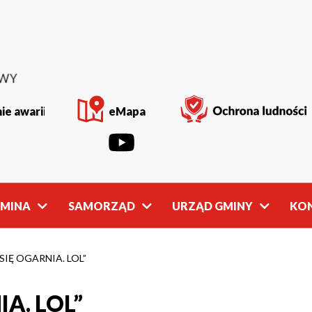
ie awarii
eMapa
GMINA
SAMORZĄD
URZĄD GMINY
KO
Rada
Władze
Gminy
Gminy
 SIĘ OGARNIA. LOL”
IA. LOL”
owości
Młodzieżowa
Referaty
Rada Gminy