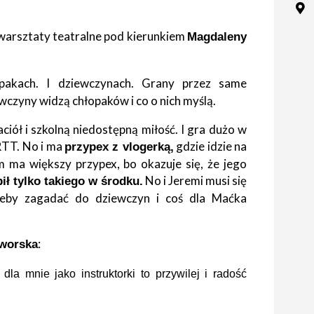
tne
warsztaty teatralne pod kierunkiem
Magdaleny
acje
ądowe
pakach. I dziewczynach. Grany przez same
ewczyny widzą chłopaków i co o nich myślą.
ciół i szkolną niedostępną miłość. I gra dużo w
ki
 RTT. No i ma
gdzie idzie na
przypex z vlogerką,
m ma większy przypex, bo okazuje się, że jego
No i Jeremi musi się
ił tylko takiego w środku.
żeby zagadać do dziewczyn i coś dla Maćka
cje
:
worska
e
a mnie jako instruktorki to przywilej i radość