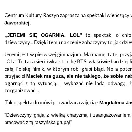
zdrowo
Ochrona
Środowiska
Will
Zamówienia
Centrum Kultury Raszyn zaprasza na spektakl wieńczący 
i
open
Publiczne
Organiz
Gospodarka
in
Jaworskiej.
pozarz
Odpadami
new
window
Eko
to spektakl o chło
„JEREMI SIĘ OGARNIA. LOL”
Raszyn
Policja
dziewczyny... Dzięki temu na scenie zobaczymy to, jak dzi
Oświata
Jeremi jest w pierwszej gimnazjum. Ma mamę, tatę, przyja
Dostępność
Jednost
Zgłaszanie
LOLa. To taka sieciówka - trochę RTS, właściwie bardziej
OSP
awarii
całą Polskę filmik, w którym robi głupi błąd. No a pote
Język
przyjaciel
Maciek ma guza, ale nie takiego, że sobie nab
migowy
Parafie
System
w
ogarnąć z tą sytuacją. I wykazać nie lada odwagą, 
SMS
Urzędzie
zorganizować…
Publika
o
Tak o spektaklu mówi prowadząca zajęcia -
Magdalena Ja
Konsultacje
Raszyni
społeczne
"Dziewczyny grają z wielką charyzmą i zaangażowaniem, dl
pracować z tą raszyńską grupą!"
Planowane
wyłączenia