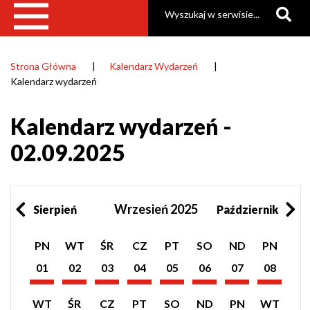
Szukaj
Strona Główna
Kalendarz Wydarzeń
Ścieżka
Kalendarz wydarzeń
nawigacyjna
Kalendarz wydarzeń -
02.09.2025
Wrzesień 2025
Sierpień
Październik
Pokaż
Pokaż
Pokaż
Pokaż
Pokaż
Pokaż
Pokaż
Pokaż
PN
WT
ŚR
CZ
PT
SO
ND
PN
listę
listę
listę
listę
listę
listę
listę
listę
wydarzeń
wydarzeń
wydarzeń
wydarzeń
wydarzeń
wydarzeń
wydarzeń
wydarzeń
01
02
03
04
05
06
07
08
z
z
z
z
z
z
z
z
Wrzesień
Wrzesień
Wrzesień
Wrzesień
Wrzesień
Wrzesień
Wrzesień
Wrzesień
dnia:
dnia:
dnia:
dnia:
dnia:
dnia:
dnia:
dnia:
2025
2025
2025
2025
2025
2025
2025
2025
Pokaż
Pokaż
Pokaż
Pokaż
Pokaż
Pokaż
Pokaż
Pokaż
WT
ŚR
CZ
PT
SO
ND
PN
WT
listę
listę
listę
listę
listę
listę
listę
listę