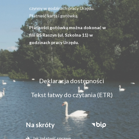
czynny w godzinach pracy Urzędu.
Płatność kartą i gotówką.
Płatności gotówką można dokonać w
filii BS Raszyn (ul. Szkolna 11) w
godzinach pracy Urzędu.
Menu
Deklaracja dostępności
dostępność
Tekst łatwy do czytania (ETR)
Na skróty
Stopka
serwisy
Jak załatwić sprawę