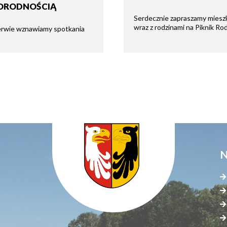
ORODNOŚCIĄ
Serdecznie zapraszamy mies
wraz z rodzinami na Piknik R
erwie wznawiamy spotkania
N