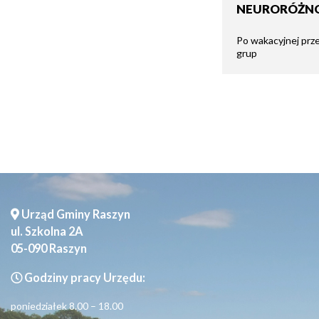
NEURORÓŻN
Seniorzy
Po wakacyjnej prz
grup
Urząd Gminy Raszyn
ul. Szkolna 2A
05-090 Raszyn
Godziny pracy Urzędu:
poniedziałek 8.00 – 18.00