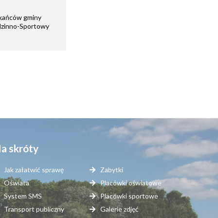
zkańców gminy
odzinno-Sportowy
a skróty
Jak załatwić sprawę
Zabytki
Oświata
Placówki oświatowe
System SMS
Placówki sportowe
Transport publiczny
Galerie zdjęć