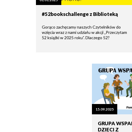
zdrowo
Ochrona
Środowiska
Will
Zamówienia
#52bookschallenge z Biblioteką
i
open
Publiczne
Organiz
Gospodarka
in
pozarz
Odpadami
new
Gorąco zachęcamy naszych Czytelników do
window
wzięcia wraz z nami udziału w akcji „Przeczytam
Eko
52 książki w 2025 roku”. Dlaczego 52?
Raszyn
Policja
Oświata
Dostępność
Jednost
Zgłaszanie
OSP
awarii
Język
migowy
Parafie
System
w
SMS
Urzędzie
Publika
o
Konsultacje
Raszyni
społeczne
15.09.2025
GRUPA WSPA
Planowane
wyłączenia
DZIECI Z