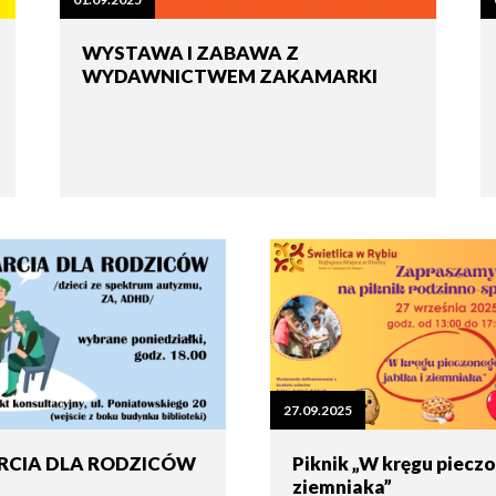
tne
WYSTAWA I ZABAWA Z
WYDAWNICTWEM ZAKAMARKI
acje
ądowe
ki
cje
e
27.09.2025
RCIA DLA RODZICÓW
Piknik „W kręgu pieczo
ziemniaka”