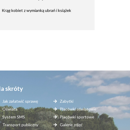
Krąg kobiet z wymianką ubrań i książek
a skróty
Jak załatwić sprawę
Zabytki
Oświata
Placówki oświatowe
System SMS
Placówki sportowe
Transport publiczny
Galerie zdjęć