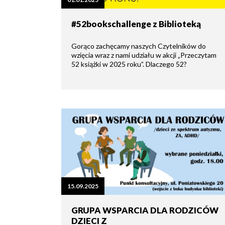
zdrowo
Ochrona
Środowiska
Will
Zamówienia
#52bookschallenge z Biblioteką
i
open
Publiczne
Organiz
Gospodarka
in
pozarz
Odpadami
new
Gorąco zachęcamy naszych Czytelników do
window
wzięcia wraz z nami udziału w akcji „Przeczytam
Eko
52 książki w 2025 roku”. Dlaczego 52?
Raszyn
Policja
Oświata
Dostępność
Jednost
Zgłaszanie
OSP
awarii
Język
migowy
Parafie
System
w
SMS
Urzędzie
Publika
o
Konsultacje
Raszyni
społeczne
15.09.2025
GRUPA WSPARCIA DLA RODZICÓW
Planowane
wyłączenia
DZIECI Z