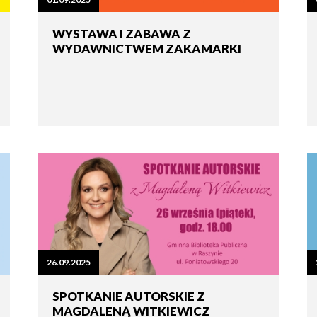
tne
WYSTAWA I ZABAWA Z
WYDAWNICTWEM ZAKAMARKI
acje
ądowe
ki
cje
e
26.09.2025
SPOTKANIE AUTORSKIE Z
MAGDALENĄ WITKIEWICZ