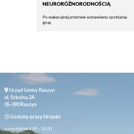
NEURORÓŻNORODNOŚCIĄ
Seniorzy
Po wakacyjnej przerwie wznawiamy spotkania
grup
Urząd Gminy Raszyn
ul. Szkolna 2A
05-090 Raszyn
Godziny pracy Urzędu:
poniedziałek 8.00 – 18.00