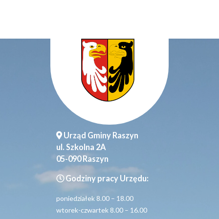
Urząd Gminy Raszyn
ul. Szkolna 2A
05-090 Raszyn
Godziny pracy Urzędu:
poniedziałek 8.00 – 18.00
wtorek-czwartek 8.00 – 16.00