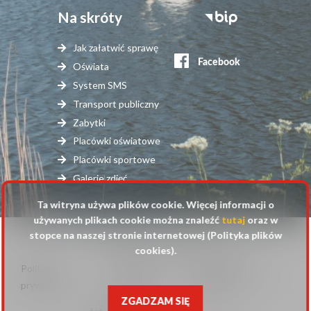
Na skróty
Stopka
serwisy
Jak załatwić sprawę
zewnętrzne
Oświata
System SMS
Transport publiczny
Zabytki
Placówki oświatowe
Placówki sportowe
Galerie zdjęć
Ta witryna używa plików cookie. Więcej informacji o
używanych plikach cookie można znaleźć
tutaj
oraz w
stopce na naszej stronie internetowej (Polityka plików
© 2025 Urząd Gminy Raszyn
cookies).
Polityka
Mapa
Polityka plików
Stopka
prywatności
strony
cookies
ZGADZAM SIĘ