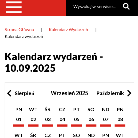
Szukaj
Strona Główna
Kalendarz Wydarzeń
Ścieżka
Kalendarz wydarzeń
nawigacyjna
Kalendarz wydarzeń -
10.09.2025
Wrzesień 2025
Sierpień
Październik
Pokaż
Pokaż
Pokaż
Pokaż
Pokaż
Pokaż
Pokaż
Pokaż
PN
WT
ŚR
CZ
PT
SO
ND
PN
listę
listę
listę
listę
listę
listę
listę
listę
wydarzeń
wydarzeń
wydarzeń
wydarzeń
wydarzeń
wydarzeń
wydarzeń
wydarzeń
01
02
03
04
05
06
07
08
z
z
z
z
z
z
z
z
Wrzesień
Wrzesień
Wrzesień
Wrzesień
Wrzesień
Wrzesień
Wrzesień
Wrzesień
dnia:
dnia:
dnia:
dnia:
dnia:
dnia:
dnia:
dnia:
2025
2025
2025
2025
2025
2025
2025
2025
Pokaż
Pokaż
Pokaż
Pokaż
Pokaż
Pokaż
Pokaż
Pokaż
WT
ŚR
CZ
PT
SO
ND
PN
WT
listę
listę
listę
listę
listę
listę
listę
listę