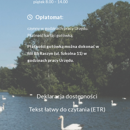
piątek 8.00 – 14.00
Opłatomat:
czynny w godzinach pracy Urzędu.
Płatność kartą i gotówką.
Płatności gotówką można dokonać w
filii BS Raszyn (ul. Szkolna 11) w
godzinach pracy Urzędu.
Menu
Deklaracja dostępności
dostępność
Tekst łatwy do czytania (ETR)