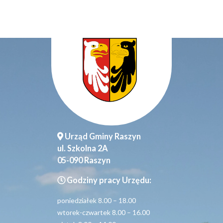
Urząd Gminy Raszyn
ul. Szkolna 2A
05-090 Raszyn
Godziny pracy Urzędu:
poniedziałek 8.00 – 18.00
wtorek-czwartek 8.00 – 16.00