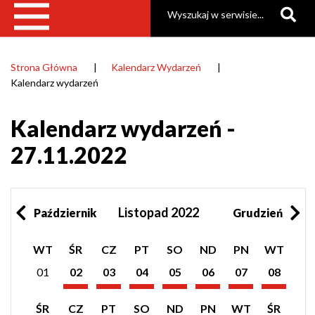
Szukaj
Strona Główna
Kalendarz Wydarzeń
Ścieżka
Kalendarz wydarzeń
nawigacyjna
Kalendarz wydarzeń -
27.11.2022
Listopad 2022
Październik
Grudzień
Pokaż
Pokaż
Pokaż
Pokaż
Pokaż
Pokaż
Pokaż
WT
ŚR
CZ
PT
SO
ND
PN
WT
listę
listę
listę
listę
listę
listę
listę
wydarzeń
wydarzeń
wydarzeń
wydarzeń
wydarzeń
wydarzeń
wydarzeń
01
02
03
04
05
06
07
08
z
z
z
z
z
z
z
Listopad
Listopad
Listopad
Listopad
Listopad
Listopad
Listopad
dnia:
dnia:
dnia:
dnia:
dnia:
dnia:
dnia:
2022
2022
2022
2022
2022
2022
2022
Pokaż
Pokaż
Pokaż
Pokaż
Pokaż
Pokaż
Pokaż
Pokaż
ŚR
CZ
PT
SO
ND
PN
WT
ŚR
listę
listę
listę
listę
listę
listę
listę
listę