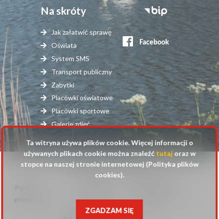
Na skróty
Stopka
serwisy
Jak załatwić sprawę
zewnętrzne
Oświata
System SMS
Transport publiczny
Zabytki
Placówki oświatowe
Placówki sportowe
Galerie zdjęć
Ta witryna używa plików cookie. Więcej informacji o
używanych plikach cookie można znaleźć
tutaj
oraz w
stopce na naszej stronie internetowej (Polityka plików
© 2025 Urząd Gminy Raszyn
cookies).
Polityka
Mapa
Polityka plików
Stopka
prywatności
strony
cookies
ZGADZAM SIĘ
fot. Anna Pluta