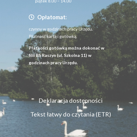
piątek 8.00 – 14.00
Opłatomat:
czynny w godzinach pracy Urzędu.
Płatność kartą i gotówką.
Płatności gotówką można dokonać w
filii BS Raszyn (ul. Szkolna 11) w
godzinach pracy Urzędu.
Menu
Deklaracja dostępności
dostępność
Tekst łatwy do czytania (ETR)