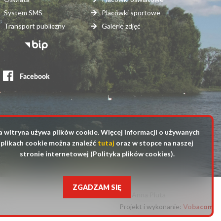
System SMS
Placówki sportowe
Transport publiczny
Galerie zdjęć
topka
erwisy
ewnętrzne
a witryna używa plików cookie. Więcej informacji o używanych
plikach cookie można znaleźć
tutaj
oraz w stopce na naszej
stronie internetowej (Polityka plików cookies).
ZGADZAM SIĘ
fot. Anna Pluta
Projekt i wykonanie:
Will
Vobacom
open