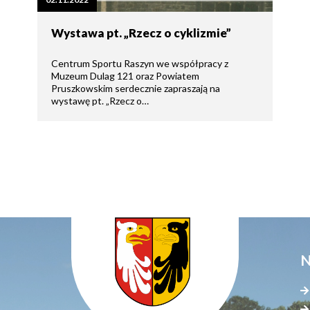
tne
Wystawa pt. „Rzecz o cyklizmie”
acje
ądowe
Centrum Sportu Raszyn we współpracy z
Muzeum Dulag 121 oraz Powiatem
Pruszkowskim serdecznie zapraszają na
wystawę pt. „Rzecz o…
ki
cje
e
N