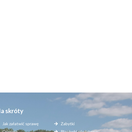
a skróty
Jak załatwić sprawę
Zabytki
Oświata
Placówki oświatowe