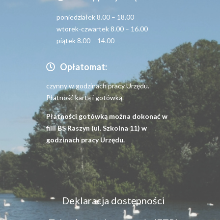
poniedziałek 8.00 – 18.00
wtorek-czwartek 8.00 – 16.00
piątek 8.00 – 14.00
Opłatomat:
czynny w godzinach pracy Urzędu.
Płatność kartą i gotówką.
Płatności gotówką można dokonać w
filii BS Raszyn (ul. Szkolna 11) w
godzinach pracy Urzędu.
Menu
Deklaracja dostępności
dostępność