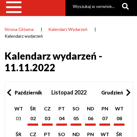
Szukaj
Strona Główna
Kalendarz Wydarzeń
Ścieżka
Kalendarz wydarzeń
nawigacyjna
Kalendarz wydarzeń -
11.11.2022
Listopad 2022
Październik
Grudzień
Pokaż
Pokaż
Pokaż
Pokaż
Pokaż
Pokaż
Pokaż
WT
ŚR
CZ
PT
SO
ND
PN
WT
listę
listę
listę
listę
listę
listę
listę
wydarzeń
wydarzeń
wydarzeń
wydarzeń
wydarzeń
wydarzeń
wydarzeń
01
02
03
04
05
06
07
08
z
z
z
z
z
z
z
Listopad
Listopad
Listopad
Listopad
Listopad
Listopad
Listopad
dnia:
dnia:
dnia:
dnia:
dnia:
dnia:
dnia:
2022
2022
2022
2022
2022
2022
2022
Pokaż
Pokaż
Pokaż
Pokaż
Pokaż
Pokaż
Pokaż
Pokaż
ŚR
CZ
PT
SO
ND
PN
WT
ŚR
listę
listę
listę
listę
listę
listę
listę
listę