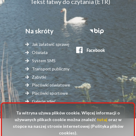
Tekst łatwy do czytania (ETR)
Na skróty
Stopka
serwisy
Jak załatwić sprawę
zewnętrzne
Oświata
System SMS
Transport publiczny
Zabytki
Placówki oświatowe
Placówki sportowe
Galerie zdjęć
Ta witryna używa plików cookie. Więcej informacji o
używanych plikach cookie można znaleźć
tutaj
oraz w
stopce na naszej stronie internetowej (Polityka plików
© 2025 Urząd Gminy Raszyn
cookies).