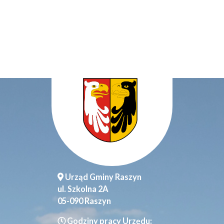
Urząd Gminy Raszyn
ul. Szkolna 2A
05-090 Raszyn
Godziny pracy Urzędu: