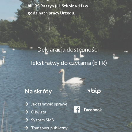
filii BS Raszyn (ul. Szkolna 11) w
godzinach pracy Urzędu.
Menu
Deklaracja dostępności
dostępność
Tekst łatwy do czytania (ETR)
Na skróty
Stopka
serwisy
Jak załatwić sprawę
zewnętrzne
Oświata
System SMS
Transport publiczny