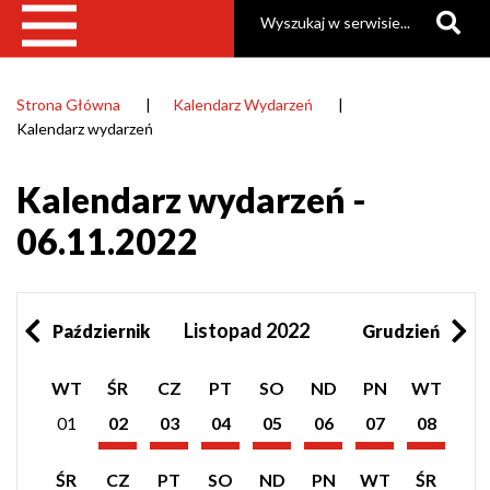
Szukaj
Strona Główna
Kalendarz Wydarzeń
Ścieżka
Kalendarz wydarzeń
nawigacyjna
Kalendarz wydarzeń -
06.11.2022
Listopad 2022
Październik
Grudzień
Pokaż
Pokaż
Pokaż
Pokaż
Pokaż
Pokaż
Pokaż
WT
ŚR
CZ
PT
SO
ND
PN
WT
listę
listę
listę
listę
listę
listę
listę
wydarzeń
wydarzeń
wydarzeń
wydarzeń
wydarzeń
wydarzeń
wydarzeń
01
02
03
04
05
06
07
08
z
z
z
z
z
z
z
Listopad
Listopad
Listopad
Listopad
Listopad
Listopad
Listopad
dnia:
dnia:
dnia:
dnia:
dnia:
dnia:
dnia:
2022
2022
2022
2022
2022
2022
2022
Pokaż
Pokaż
Pokaż
Pokaż
Pokaż
Pokaż
Pokaż
Pokaż
ŚR
CZ
PT
SO
ND
PN
WT
ŚR
listę
listę
listę
listę
listę
listę
listę
listę