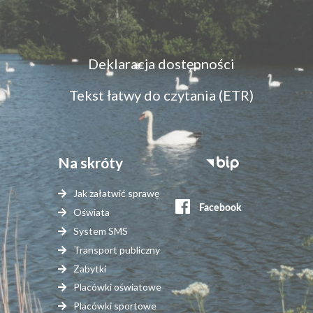
Menu
Deklaracja dostępności
dostępność
Tekst łatwy do czytania (ETR)
Na skróty
Stopka
serwisy
Jak załatwić sprawę
zewnętrzne
Oświata
System SMS
Transport publiczny
Zabytki
Placówki oświatowe
Placówki sportowe