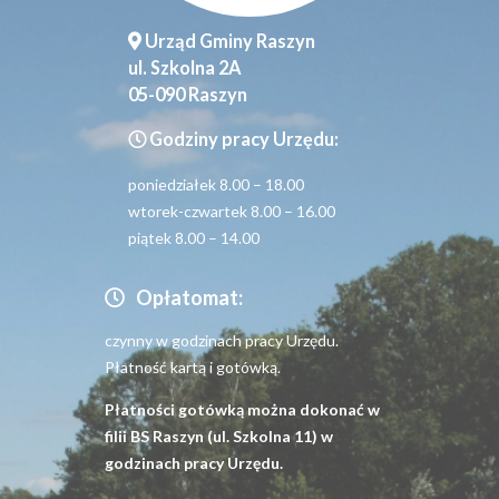
Urząd Gminy Raszyn
ul. Szkolna 2A
05-090 Raszyn
Godziny pracy Urzędu:
poniedziałek 8.00 – 18.00
wtorek-czwartek 8.00 – 16.00
piątek 8.00 – 14.00
Opłatomat:
czynny w godzinach pracy Urzędu.
Płatność kartą i gotówką.
Płatności gotówką można dokonać w
filii BS Raszyn (ul. Szkolna 11) w
godzinach pracy Urzędu.