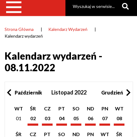
Szukaj
Strona Główna
Kalendarz Wydarzeń
Ścieżka
Kalendarz wydarzeń
nawigacyjna
Kalendarz wydarzeń -
08.11.2022
Listopad 2022
Październik
Grudzień
Pokaż
Pokaż
Pokaż
Pokaż
Pokaż
Pokaż
Pokaż
WT
ŚR
CZ
PT
SO
ND
PN
WT
listę
listę
listę
listę
listę
listę
listę
wydarzeń
wydarzeń
wydarzeń
wydarzeń
wydarzeń
wydarzeń
wydarzeń
01
02
03
04
05
06
07
08
z
z
z
z
z
z
z
Listopad
Listopad
Listopad
Listopad
Listopad
Listopad
Listopad
dnia:
dnia:
dnia:
dnia:
dnia:
dnia:
dnia:
2022
2022
2022
2022
2022
2022
2022
Pokaż
Pokaż
Pokaż
Pokaż
Pokaż
Pokaż
Pokaż
Pokaż
ŚR
CZ
PT
SO
ND
PN
WT
ŚR
listę
listę
listę
listę
listę
listę
listę
listę