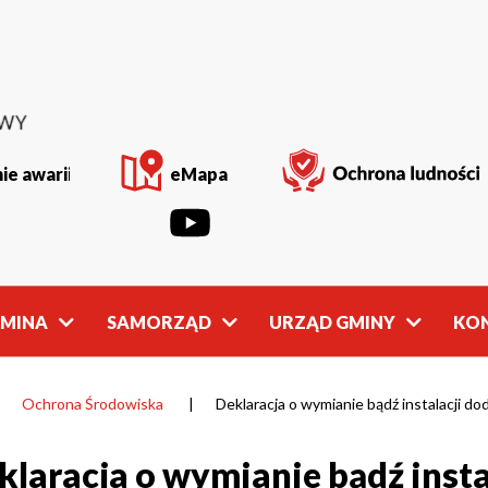
ie awarii
eMapa
GMINA
SAMORZĄD
URZĄD GMINY
KO
Rada
Władze
Gminy
Gminy
Ochrona Środowiska
Deklaracja o wymianie bądź instalacji d
klaracja o wymianie bądź inst
owości
Młodzieżowa
Referaty
Rada Gminy