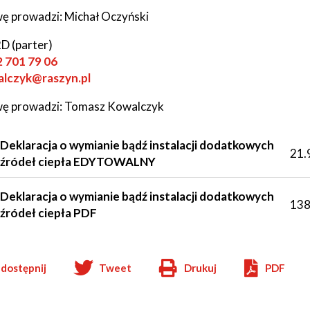
ę prowadzi: Michał Oczyński
2D (parter)
2 701 79
06
alczyk@raszyn.pl
ę prowadzi: Tomasz Kowalczyk
Deklaracja o wymianie bądź instalacji dodatkowych
21.
źródeł ciepła EDYTOWALNY
Deklaracja o wymianie bądź instalacji dodatkowych
138
źródeł ciepła PDF
dostępnij
Tweet
Drukuj
PDF
Will
open
in