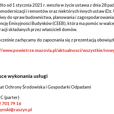
to od 1 stycznia 2021 r. weszła w życie ustawa z dnia 28 paź
modernizacji i remontów oraz niektórych innych ustaw (Dz. 
iwy do spraw budownictwa, planowania i zagospodarowania
ncję Emisyjności Budynków (CEEB), która ma pomóc w walce
racji składanych przez właścicieli domów.
cześnie zachęcamy do zapoznania się z prezentacją obowią
://www.powietrze.mazovia.pl/aktualnosci/wszystkie/no
ow
sce wykonania usługi
at Ochrony Środowiska i Gospodarki Odpadami
2C (parter)
2 701 79 1
6
ynski@raszyn.pl