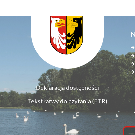
new
window
N
Menu
Deklaracja dostępności
S
dostępność
s
Tekst łatwy do czytania (ETR)
z