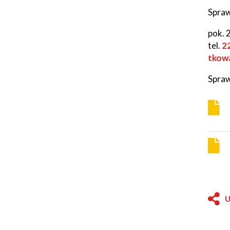
Spraw
pok. 
tel.
2
tkow
Spraw
U