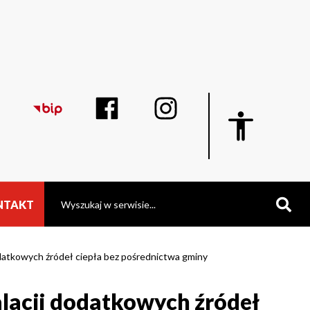
Display
blok
z
ustawieniami
dostępności
Szukaj
NTAKT
odatkowych źródeł ciepła bez pośrednictwa gminy
alacji dodatkowych źródeł