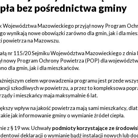
epła bez pośrednictwa gminy
a
Struktura
Sołectwa
organizacyjna
k Województwa Mazowieckiego przyjął nowy Program Ochr
go wynikają nowe obowiązki zarówno dla gmin, jak i dla m
Statut
Jak
Gminy
załatwić
ci powietrza na Mazowszu.
sprawę
ki
owe
łą nr 115/20 Sejmiku Województwa Mazowieckiego z dnia 
Will
Zarządzenia
ął nowy Program Ochrony Powietrza (POP) dla województw
open
Wójta
Zarządzenia
in
Wójta
no dla gmin, jak i dla mieszkańców.
je
new
window
żniejszym celem wprowadzenia programu jest przede wszys
ancji szkodliwych w powietrzu, a przez to kompleksowa popr
ki
ządy i mieszkańcy maja maksymalnie 6 lat.
ńcze
ększy wpływ na jakość powietrza mają sami mieszkańcy, dlat
ki
 takie jak informowanie gminy o wymianie źródeł ciepła.
we
ie z § 19 ww. Uchwały
podmioty korzystające ze środowis
dentowi deklaracji o wymianie bądź instalacji nowych lub d
ki