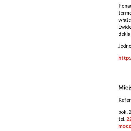
Ponad
termo
Seniorzy
właśc
Ewide
dekla
Jedno
Will
http
open
in
new
wind
Miej
Refer
pok. 
tel.
2
mocz