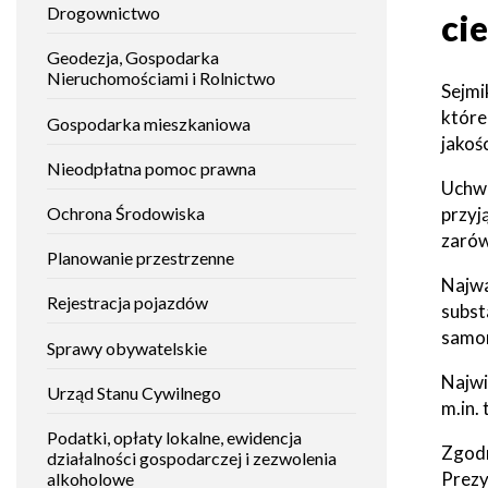
Drogownictwo
Mieszkańca
ci
załatwić
Raszyn
Gminy
Histori
Raszyn
sprawę
Geodezja, Gospodarka
Studium
uwarunkowań
Nieruchomościami i Rolnictwo
Sejmi
i
Zabytki
Raszyński
kierunków
które
Gospodarka mieszkaniowa
Bilet
zagospodarowania
jakoś
Metropolitalny
przestrzennego
Placów
Nieodpłatna pomoc prawna
oświat
Uchwa
Gospodarka
Fundusze
przyj
Ochrona Środowiska
odpadami
zewnętrzne
zarów
Instytuc
Planowanie przestrzenne
kultury
Najwa
Podatki,
Nieodpłatna
Rejestracja pojazdów
opłaty
Pomoc
subst
lokalne
Prawna
Placów
samor
alkohole i
dla
opieku
Sprawy obywatelskie
podatek
mieszkańców
akcyzowy
Gminy
Najwi
Raszyn
Urząd Stanu Cywilnego
Placów
m.in.
sporto
Transport
Podatki, opłaty lokalne, ewidencja
Zgodn
lokalny
Tablica
działalności gospodarczej i zezwolenia
ogłoszeń
Prezy
alkoholowe
Placów