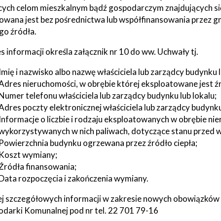
tne
cych celom mieszkalnym bądź gospodarczym znajdujących si
zowana jest bez pośrednictwa lub współfinansowania przez gm
o źródła.
acje
ądowe
s informacji określa załącznik nr 10 do ww. Uchwały tj.
Imię i nazwisko albo nazwę właściciela lub zarządcy budynku l
Adres nieruchomości, w obrębie której eksploatowane jest źr
Numer telefonu właściciela lub zarządcy budynku lub lokalu;
ki
Adres poczty elektronicznej właściciela lub zarządcy budynku l
Informacje o liczbie i rodzaju eksploatowanych w obrębie nie
wykorzystywanych w nich paliwach, dotyczące stanu przed w
Powierzchnia budynku ogrzewana przez źródło ciepła;
Koszt wymiany;
cje
Źródła finansowania;
e
Data rozpoczęcia i zakończenia wymiany.
j szczegółowych informacji w zakresie nowych obowiązków
darki Komunalnej pod nr tel. 22 701 79-16