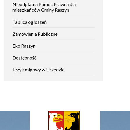
Nieodpłatna Pomoc Prawna dla
mieszkańców Gminy Raszyn
Tablica ogłoszeń
Zamówienia Publiczne
Will
open
Eko Raszyn
in
new
Dostępność
window
Język migowy w Urzędzie