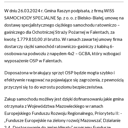
W dniu 26.03.2024 r. Gmina Raszyn podpisała, z firmą WISS
SAMOCHODY SPECJALNE Sp. z o. o. z Bielsko-Białej, umowę na
dostawę specjalistycznego ciężkiego samochodu ratowniczo –
gaśniczego dla Ochotniczej Straży Pożarnej w Falentach, za
kwotę 1.779.810,00 zł brutto. W ramach zawartej umowy firma
dostarczy ciężki samochód ratowniczo-gaśniczy z kabiną 6-
osobowa na podwoziu z napędem 4x2 – GCBA, który wzbogaci
wyposażenie OSP w Falentach.
Doposażona w brakujący sprzęt OSP będzie mogła szybko i
efektywnie reagować na pojawiające się zagrożenia, z pewnością
przyczyni się to do wzrostu poziomu bezpieczeństwa.
Zakup samochodu możliwy jest dzięki dofinansowaniu jakie gmina
otrzymała z Województwa Mazowieckiego w ramach
Europejskiego Funduszu Rozwoju Regionalnego, Priorytetu II: -
„Fundusze Europejskie na zielony rozwój Mazowsza”, Działanie
2.4 „Dostosowanie do zmian klimatu” programu Fundusze