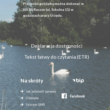
Płatności gotówką można dokonać w
filii BS Raszyn (ul. Szkolna 11) w
godzinach pracy Urzędu.
Menu
Deklaracja dostępności
dostępność
Tekst łatwy do czytania (ETR)
Na skróty
Stopka
serwisy
Jak załatwić sprawę
zewnętrzne
Oświata
System SMS