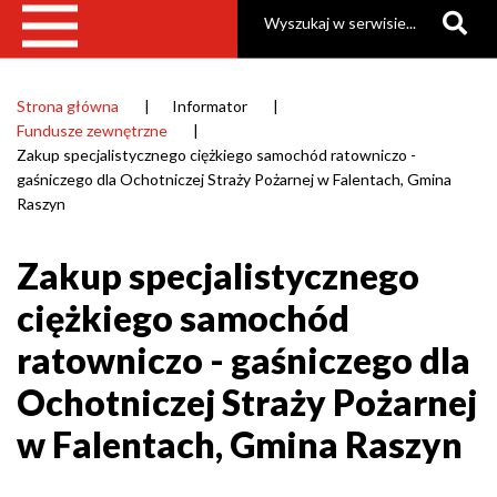
Szukaj
Gmina
Raszyn
|
Strona główna
Informator
Ścieżka
Fundusze zewnętrzne
Gmina
nawigacyjna
Zakup specjalistycznego ciężkiego samochód ratowniczo -
Raszyn
gaśniczego dla Ochotniczej Straży Pożarnej w Falentach, Gmina
Raszyn
Zakup specjalistycznego
ciężkiego samochód
ratowniczo - gaśniczego dla
Ochotniczej Straży Pożarnej
w Falentach, Gmina Raszyn