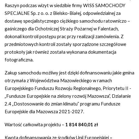
Raszyn podczas wizyt w siedzibie firmy WISS SAMOCHODY
SPECJALNE Sp. z o. o. z Bielsko-Białej, odpowiedzialnej za
dostawę specjalistycznego ciężkiego samochodu ratowniczo –
gaśniczego dla Ochotniczej Straży Pożarnej w Falentach,
dokonali
kontroli postępu prac przy realizacji zamówienia. Z
przedmiotowych kontroli zostały sporządzone szczegółowe
protokoły jak również została wykonana dokumentacja
fotograficzna.
Zakup samochodu możliwy jest dzięki dofinansowaniu jakie gmina
otrzymała z Województwa Mazowieckiego w ramach
Europejskiego Funduszu Rozwoju Regionalnego, Priorytetu II -
„Fundusze Europejskie na zielony rozwój Mazowsza”, Działanie
2.4 „Dostosowanie do zmian klimatu” programu Fundusze
Europejskie dla Mazowsza 2021-2027.
Wartość całkowita projektu –
1 814 840,01 zł
Kwota dofinansowania ze środków Unii Europejskiej
–