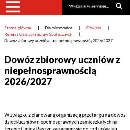
Szukaj
Strona główna
Dla mieszkańca
Oświata
Ścieżka
Referat Oświaty i Spraw Społecznych
nawigacyjna
Dowóz zbiorowy uczniów z niepełnosprawnością 2026/2027
Dowóz zbiorowy uczniów z
niepełnosprawnością
2026/2027
W związku z planowaną organizacją przetargu na dowóz
dzieci/uczniów niepełnosprawnych zamieszkałych na
terenie Gminy Raszyn zwracamy się do rodziców lub