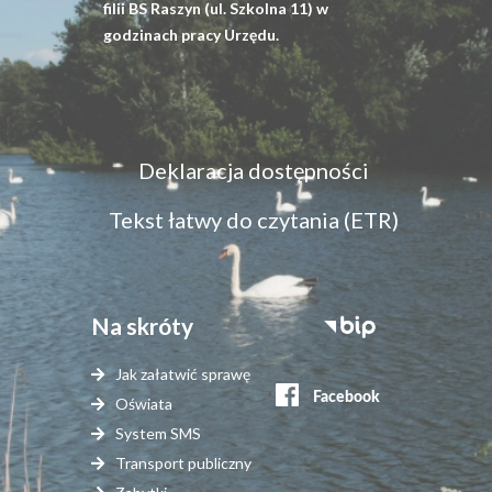
filii BS Raszyn (ul. Szkolna 11) w
godzinach pracy Urzędu.
Menu
Deklaracja dostępności
dostępność
Tekst łatwy do czytania (ETR)
Na skróty
Stopka
serwisy
Jak załatwić sprawę
zewnętrzne
Oświata
System SMS
Transport publiczny