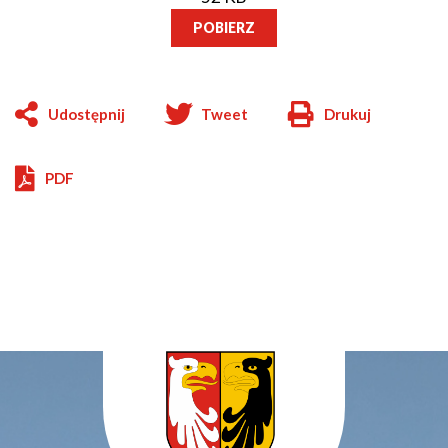
POBIERZ
Udostępnij
Tweet
Drukuj
Will
open
in
PDF
new
window