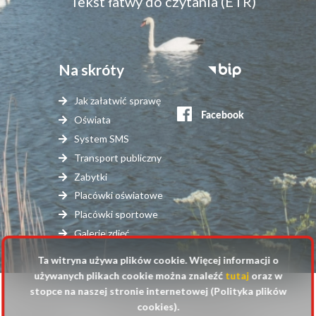
Tekst łatwy do czytania (ETR)
Na skróty
Stopka
serwisy
Jak załatwić sprawę
zewnętrzne
Oświata
System SMS
Transport publiczny
Zabytki
Placówki oświatowe
Placówki sportowe
Galerie zdjęć
Ta witryna używa plików cookie. Więcej informacji o
używanych plikach cookie można znaleźć
tutaj
oraz w
stopce na naszej stronie internetowej (Polityka plików
© 2025 Urząd Gminy Raszyn
cookies).