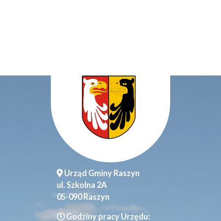
Urząd Gminy Raszyn
ul. Szkolna 2A
05-090 Raszyn
Godziny pracy Urzędu: