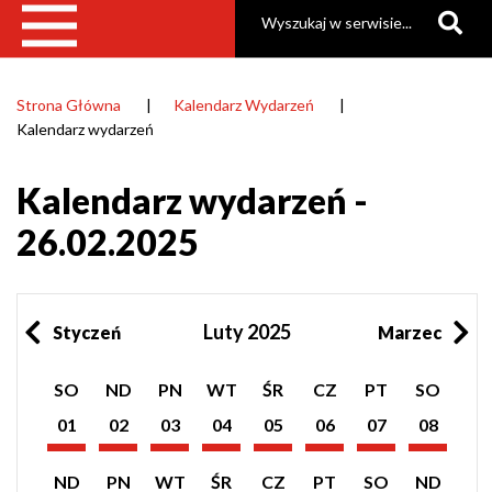
Szukaj
Strona Główna
Kalendarz Wydarzeń
Ścieżka
Kalendarz wydarzeń
nawigacyjna
Kalendarz wydarzeń -
26.02.2025
Luty 2025
Styczeń
Marzec
Pokaż
Pokaż
Pokaż
Pokaż
Pokaż
Pokaż
Pokaż
Pokaż
SO
ND
PN
WT
ŚR
CZ
PT
SO
listę
listę
listę
listę
listę
listę
listę
listę
wydarzeń
wydarzeń
wydarzeń
wydarzeń
wydarzeń
wydarzeń
wydarzeń
wydarzeń
01
02
03
04
05
06
07
08
z
z
z
z
z
z
z
z
Luty
Luty
Luty
Luty
Luty
Luty
Luty
Luty
dnia:
dnia:
dnia:
dnia:
dnia:
dnia:
dnia:
dnia:
2025
2025
2025
2025
2025
2025
2025
2025
Pokaż
Pokaż
Pokaż
Pokaż
Pokaż
Pokaż
Pokaż
Pokaż
ND
PN
WT
ŚR
CZ
PT
SO
ND
listę
listę
listę
listę
listę
listę
listę
listę