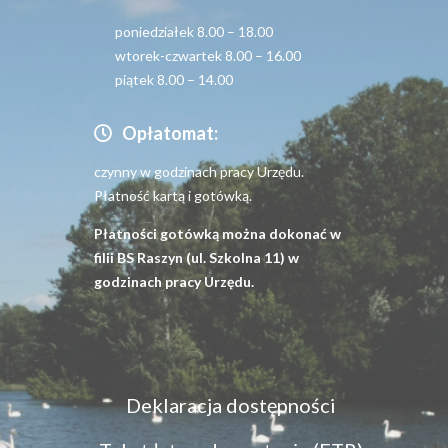
poniedziałek 8.00 – 18.00
wtorek-czwartek 8.00 – 16.00
piątek 8.00 – 14.00
Opłatomat:
czynny w godzinach pracy Urzędu.
Płatność kartą i gotówką.
Płatności gotówką można dokonać w
filii BS Raszyn (ul. Szkolna 11) w
godzinach pracy Urzędu.
Menu
Deklaracja dostępności
dostępność