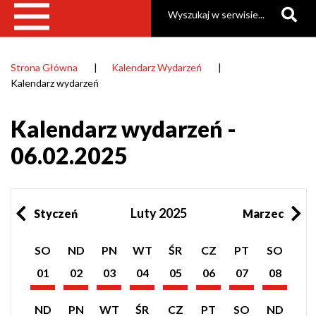
Szukaj
Strona Główna
Kalendarz Wydarzeń
Ścieżka
Kalendarz wydarzeń
nawigacyjna
Kalendarz wydarzeń -
06.02.2025
Luty 2025
Styczeń
Marzec
Pokaż
Pokaż
Pokaż
Pokaż
Pokaż
Pokaż
Pokaż
Pokaż
SO
ND
PN
WT
ŚR
CZ
PT
SO
listę
listę
listę
listę
listę
listę
listę
listę
wydarzeń
wydarzeń
wydarzeń
wydarzeń
wydarzeń
wydarzeń
wydarzeń
wydarzeń
01
02
03
04
05
06
07
08
z
z
z
z
z
z
z
z
Luty
Luty
Luty
Luty
Luty
Luty
Luty
Luty
dnia:
dnia:
dnia:
dnia:
dnia:
dnia:
dnia:
dnia:
2025
2025
2025
2025
2025
2025
2025
2025
Pokaż
Pokaż
Pokaż
Pokaż
Pokaż
Pokaż
Pokaż
Pokaż
ND
PN
WT
ŚR
CZ
PT
SO
ND
listę
listę
listę
listę
listę
listę
listę
listę