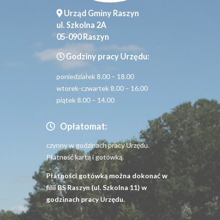
Urząd Gminy Raszyn
ul. Szkolna 2A
05-090 Raszyn
Godziny pracy Urzędu:
poniedziałek 8.00 – 18.00
wtorek-czwartek 8.00 – 16.00
piątek 8.00 – 14.00
Opłatomat:
czynny w godzinach pracy Urzędu.
Płatność kartą i gotówką.
Płatności gotówką można dokonać w
filii BS Raszyn (ul. Szkolna 11) w
godzinach pracy Urzędu.