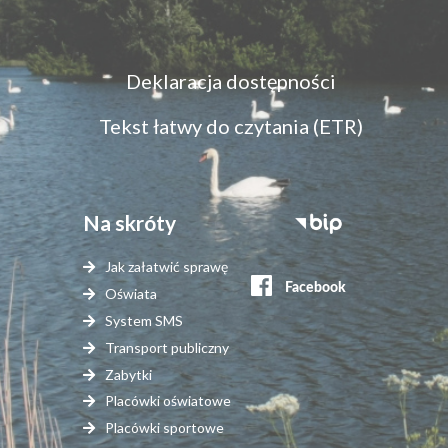
Menu
Deklaracja dostępności
dostępność
Tekst łatwy do czytania (ETR)
Na skróty
Stopka
serwisy
Jak załatwić sprawę
zewnętrzne
Oświata
System SMS
Transport publiczny
Zabytki
Placówki oświatowe
Placówki sportowe