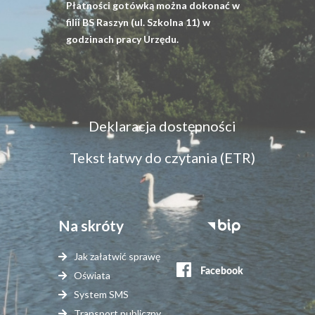
Płatności gotówką można dokonać w
filii BS Raszyn (ul. Szkolna 11) w
godzinach pracy Urzędu.
Menu
Deklaracja dostępności
dostępność
Tekst łatwy do czytania (ETR)
Na skróty
Stopka
serwisy
Jak załatwić sprawę
zewnętrzne
Oświata
System SMS
Transport publiczny