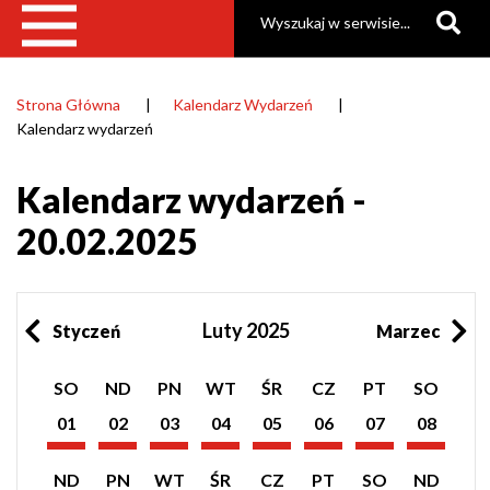
Szukaj
Strona Główna
Kalendarz Wydarzeń
Ścieżka
Kalendarz wydarzeń
nawigacyjna
Kalendarz wydarzeń -
20.02.2025
Luty 2025
Styczeń
Marzec
Pokaż
Pokaż
Pokaż
Pokaż
Pokaż
Pokaż
Pokaż
Pokaż
SO
ND
PN
WT
ŚR
CZ
PT
SO
listę
listę
listę
listę
listę
listę
listę
listę
wydarzeń
wydarzeń
wydarzeń
wydarzeń
wydarzeń
wydarzeń
wydarzeń
wydarzeń
01
02
03
04
05
06
07
08
z
z
z
z
z
z
z
z
Luty
Luty
Luty
Luty
Luty
Luty
Luty
Luty
dnia:
dnia:
dnia:
dnia:
dnia:
dnia:
dnia:
dnia:
2025
2025
2025
2025
2025
2025
2025
2025
Pokaż
Pokaż
Pokaż
Pokaż
Pokaż
Pokaż
Pokaż
Pokaż
ND
PN
WT
ŚR
CZ
PT
SO
ND
listę
listę
listę
listę
listę
listę
listę
listę