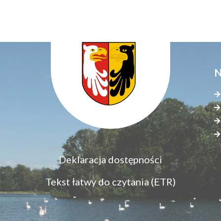
N
Menu
Deklaracja dostępności
S
dostępność
s
Tekst łatwy do czytania (ETR)
z