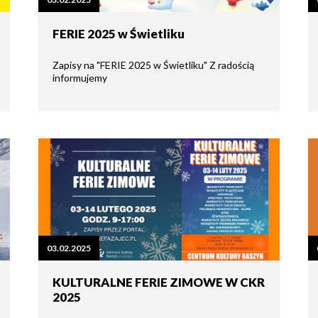
tne
FERIE 2025 w Świetliku
acje
ądowe
Zapisy na "FERIE 2025 w Świetliku" Z radością
informujemy
ki
cje
03.02.2025
e
KULTURALNE FERIE ZIMOWE W CKR
2025