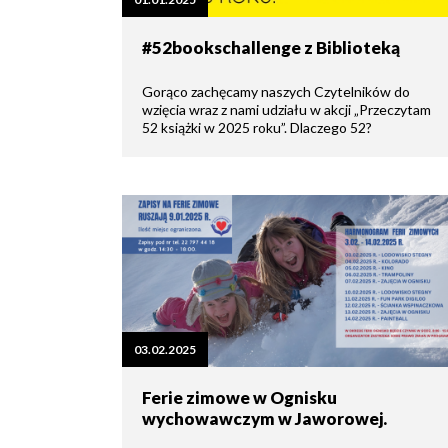
zdrowo
Ochrona
Środowiska
Will
Zamówienia
#52bookschallenge z Biblioteką
i
open
Publiczne
Organiz
Gospodarka
in
pozarz
Odpadami
new
Gorąco zachęcamy naszych Czytelników do
window
wzięcia wraz z nami udziału w akcji „Przeczytam
Eko
52 książki w 2025 roku”. Dlaczego 52?
Raszyn
Policja
Oświata
Dostępność
Jednost
Zgłaszanie
OSP
awarii
Język
migowy
Parafie
System
w
SMS
Urzędzie
Publika
o
Konsultacje
03.02.2025
Raszyni
społeczne
Ferie zimowe w Ognisku
wychowawczym w Jaworowej.
Planowane
wyłączenia