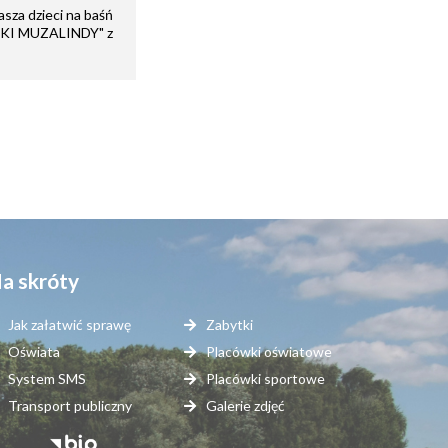
sza dzieci na baśń
ZKI MUZALINDY" z
a skróty
Jak załatwić sprawę
Zabytki
Oświata
Placówki oświatowe
System SMS
Placówki sportowe
Transport publiczny
Galerie zdjęć