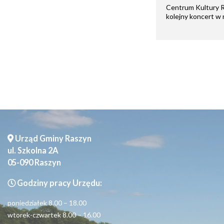
Centrum Kultury R
kolejny koncert w 
Seniorzy
Urząd Gminy Raszyn
ul. Szkolna 2A
05-090 Raszyn
Godziny pracy Urzędu:
poniedziałek 8.00 – 18.00
wtorek-czwartek 8.00 – 16.00