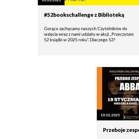
zdrowo
Ochrona
Środowiska
Will
Zamówienia
#52bookschallenge z Biblioteką
i
open
Publiczne
Organiz
Gospodarka
in
pozarz
Odpadami
new
Gorąco zachęcamy naszych Czytelników do
window
wzięcia wraz z nami udziału w akcji „Przeczytam
Eko
52 książki w 2025 roku”. Dlaczego 52?
Raszyn
Policja
Oświata
Dostępność
Jednost
Zgłaszanie
OSP
awarii
Język
migowy
Parafie
System
w
SMS
Urzędzie
Publika
o
Konsultacje
Raszyni
społeczne
19.01.2025
Przeboje zes
Planowane
wyłączenia