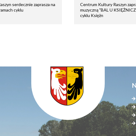
aszyn serdecznie zaprasza na
Centrum Kultury Raszyn zapra
ramach cyklu
muzyczną "BAL U KSIĘŻNIC
cyklu Księżn
N
Menu