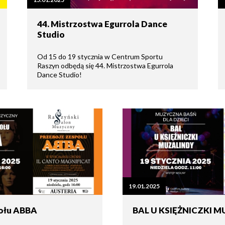
tne
44. Mistrzostwa Egurrola Dance
Studio
acje
ądowe
Od 15 do 19 stycznia w Centrum Sportu
Raszyn odbędą się 44. Mistrzostwa Egurrola
Dance Studio!
ki
cje
e
19.01.2025
połu ABBA
BAL U KSIĘŻNICZKI 