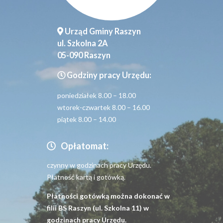
Urząd Gminy Raszyn
ul. Szkolna 2A
05-090 Raszyn
Godziny pracy Urzędu:
poniedziałek 8.00 – 18.00
wtorek-czwartek 8.00 – 16.00
piątek 8.00 – 14.00
Opłatomat:
czynny w godzinach pracy Urzędu.
Płatność kartą i gotówką.
Płatności gotówką można dokonać w
filii BS Raszyn (ul. Szkolna 11) w
godzinach pracy Urzędu.