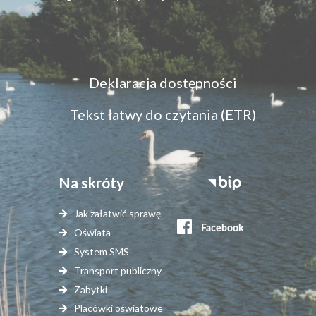
Menu
Deklaracja dostępności
dostępność
Tekst łatwy do czytania (ETR)
Na skróty
Stopka
serwisy
Jak załatwić sprawę
zewnętrzne
Oświata
System SMS
Transport publiczny
Zabytki
Placówki oświatowe