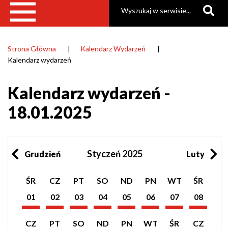
Szukaj
Strona Główna
Kalendarz Wydarzeń
Ścieżka
Kalendarz wydarzeń
nawigacyjna
Kalendarz wydarzeń -
18.01.2025
Styczeń 2025
Grudzień
Luty
Pokaż
Pokaż
Pokaż
Pokaż
Pokaż
Pokaż
Pokaż
Pokaż
ŚR
CZ
PT
SO
ND
PN
WT
ŚR
listę
listę
listę
listę
listę
listę
listę
listę
wydarzeń
wydarzeń
wydarzeń
wydarzeń
wydarzeń
wydarzeń
wydarzeń
wydarzeń
01
02
03
04
05
06
07
08
z
z
z
z
z
z
z
z
Styczeń
Styczeń
Styczeń
Styczeń
Styczeń
Styczeń
Styczeń
Styczeń
dnia:
dnia:
dnia:
dnia:
dnia:
dnia:
dnia:
dnia:
2025
2025
2025
2025
2025
2025
2025
2025
Pokaż
Pokaż
Pokaż
Pokaż
Pokaż
Pokaż
Pokaż
Pokaż
CZ
PT
SO
ND
PN
WT
ŚR
CZ
listę
listę
listę
listę
listę
listę
listę
listę