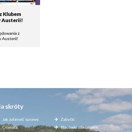
z Klubem
 Austerii!
ędowania z
w Austerii!
a skróty
Jak załatwić sprawę
Zabytki
Oświata
Placówki oświatowe