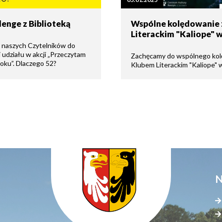
tne
enge z Biblioteką
Wspólne kolędowanie 
Literackim "Kaliope" w
acje
ądowe
 naszych Czytelników do
i udziału w akcji „Przeczytam
Zachęcamy do wspólnego kol
roku”. Dlaczego 52?
Klubem Literackim "Kaliope" 
ki
cje
N
e