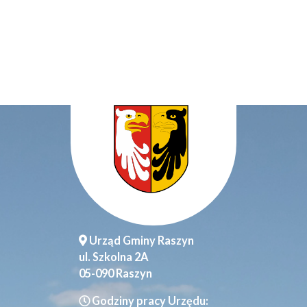
Urząd Gminy Raszyn
ul. Szkolna 2A
05-090 Raszyn
Godziny pracy Urzędu: