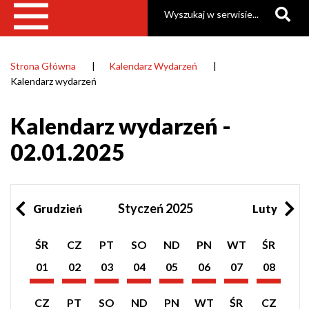
Szukaj
Strona Główna
Kalendarz Wydarzeń
Ścieżka
Kalendarz wydarzeń
nawigacyjna
Kalendarz wydarzeń -
02.01.2025
Styczeń 2025
Grudzień
Luty
Pokaż
Pokaż
Pokaż
Pokaż
Pokaż
Pokaż
Pokaż
Pokaż
ŚR
CZ
PT
SO
ND
PN
WT
ŚR
listę
listę
listę
listę
listę
listę
listę
listę
wydarzeń
wydarzeń
wydarzeń
wydarzeń
wydarzeń
wydarzeń
wydarzeń
wydarzeń
01
02
03
04
05
06
07
08
z
z
z
z
z
z
z
z
Styczeń
Styczeń
Styczeń
Styczeń
Styczeń
Styczeń
Styczeń
Styczeń
dnia:
dnia:
dnia:
dnia:
dnia:
dnia:
dnia:
dnia:
2025
2025
2025
2025
2025
2025
2025
2025
Pokaż
Pokaż
Pokaż
Pokaż
Pokaż
Pokaż
Pokaż
Pokaż
CZ
PT
SO
ND
PN
WT
ŚR
CZ
listę
listę
listę
listę
listę
listę
listę
listę