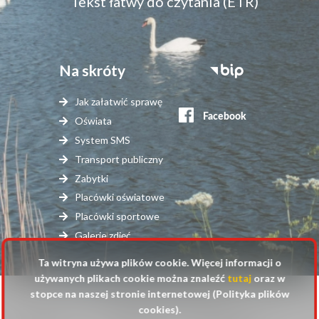
Tekst łatwy do czytania (ETR)
Na skróty
Stopka
serwisy
Jak załatwić sprawę
zewnętrzne
Oświata
System SMS
Transport publiczny
Zabytki
Placówki oświatowe
Placówki sportowe
Galerie zdjęć
Ta witryna używa plików cookie. Więcej informacji o
używanych plikach cookie można znaleźć
tutaj
oraz w
stopce na naszej stronie internetowej (Polityka plików
© 2025 Urząd Gminy Raszyn
cookies).