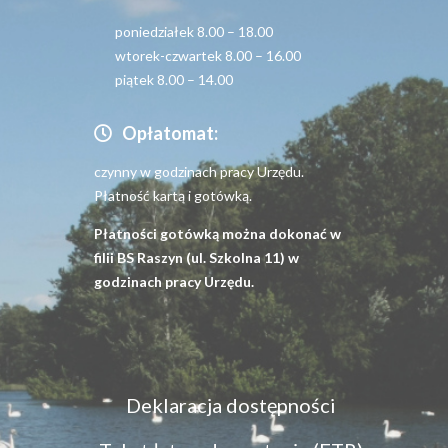
poniedziałek 8.00 – 18.00
wtorek-czwartek 8.00 – 16.00
piątek 8.00 – 14.00
Opłatomat:
czynny w godzinach pracy Urzędu.
Płatność kartą i gotówką.
Płatności gotówką można dokonać w
filii BS Raszyn (ul. Szkolna 11) w
godzinach pracy Urzędu.
Menu
Deklaracja dostępności
dostępność