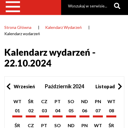
Szukaj
Strona Główna
Kalendarz Wydarzeń
Ścieżka
Kalendarz wydarzeń
nawigacyjna
Kalendarz wydarzeń -
22.10.2024
Październik 2024
Wrzesień
Listopad
Pokaż
Pokaż
Pokaż
Pokaż
Pokaż
Pokaż
Pokaż
Pokaż
WT
ŚR
CZ
PT
SO
ND
PN
WT
listę
listę
listę
listę
listę
listę
listę
listę
wydarzeń
wydarzeń
wydarzeń
wydarzeń
wydarzeń
wydarzeń
wydarzeń
wydarzeń
01
02
03
04
05
06
07
08
z
z
z
z
z
z
z
z
Październik
Październik
Październik
Październik
Październik
Październik
Październik
Październik
dnia:
dnia:
dnia:
dnia:
dnia:
dnia:
dnia:
dnia:
2024
2024
2024
2024
2024
2024
2024
2024
Pokaż
Pokaż
Pokaż
Pokaż
Pokaż
Pokaż
Pokaż
Pokaż
ŚR
CZ
PT
SO
ND
PN
WT
ŚR
listę
listę
listę
listę
listę
listę
listę
listę