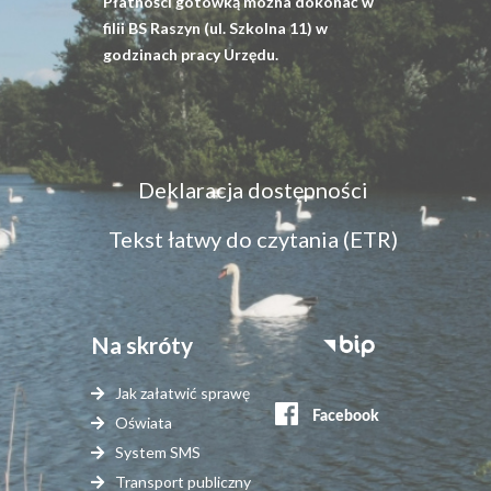
Płatności gotówką można dokonać w
filii BS Raszyn (ul. Szkolna 11) w
godzinach pracy Urzędu.
Menu
Deklaracja dostępności
dostępność
Tekst łatwy do czytania (ETR)
Na skróty
Stopka
serwisy
Jak załatwić sprawę
zewnętrzne
Oświata
System SMS
Transport publiczny