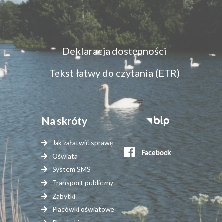
Menu
Deklaracja dostępności
dostępność
Tekst łatwy do czytania (ETR)
Na skróty
Stopka
serwisy
Jak załatwić sprawę
zewnętrzne
Oświata
System SMS
Transport publiczny
Zabytki
Placówki oświatowe