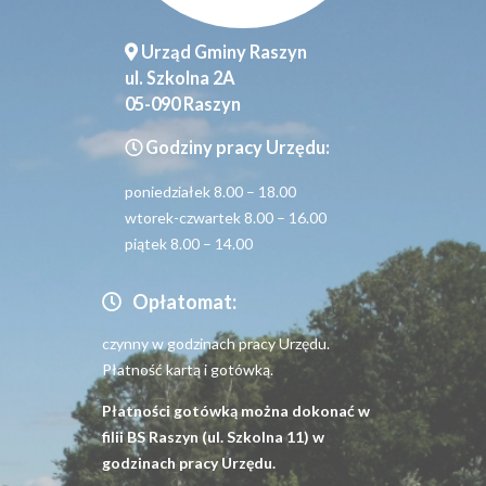
Urząd Gminy Raszyn
ul. Szkolna 2A
05-090 Raszyn
Godziny pracy Urzędu:
poniedziałek 8.00 – 18.00
wtorek-czwartek 8.00 – 16.00
piątek 8.00 – 14.00
Opłatomat:
czynny w godzinach pracy Urzędu.
Płatność kartą i gotówką.
Płatności gotówką można dokonać w
filii BS Raszyn (ul. Szkolna 11) w
godzinach pracy Urzędu.