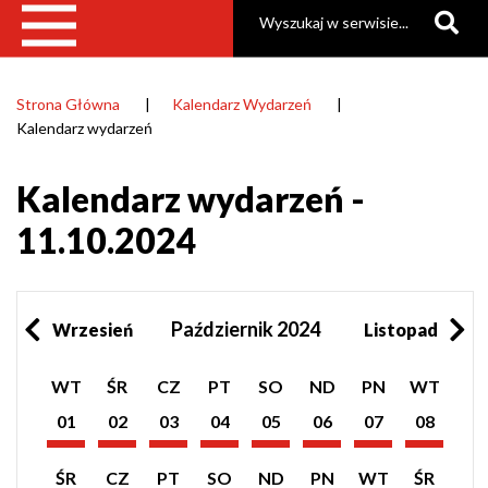
Szukaj
Strona Główna
Kalendarz Wydarzeń
Ścieżka
Kalendarz wydarzeń
nawigacyjna
Kalendarz wydarzeń -
11.10.2024
Październik 2024
Wrzesień
Listopad
Pokaż
Pokaż
Pokaż
Pokaż
Pokaż
Pokaż
Pokaż
Pokaż
WT
ŚR
CZ
PT
SO
ND
PN
WT
listę
listę
listę
listę
listę
listę
listę
listę
wydarzeń
wydarzeń
wydarzeń
wydarzeń
wydarzeń
wydarzeń
wydarzeń
wydarzeń
01
02
03
04
05
06
07
08
z
z
z
z
z
z
z
z
Październik
Październik
Październik
Październik
Październik
Październik
Październik
Październik
dnia:
dnia:
dnia:
dnia:
dnia:
dnia:
dnia:
dnia:
2024
2024
2024
2024
2024
2024
2024
2024
Pokaż
Pokaż
Pokaż
Pokaż
Pokaż
Pokaż
Pokaż
Pokaż
ŚR
CZ
PT
SO
ND
PN
WT
ŚR
listę
listę
listę
listę
listę
listę
listę
listę