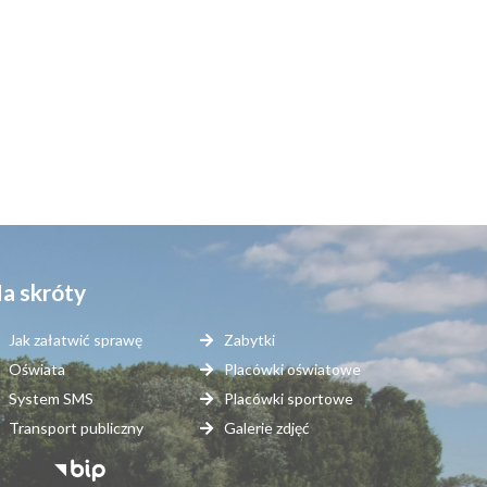
a skróty
Jak załatwić sprawę
Zabytki
Oświata
Placówki oświatowe
System SMS
Placówki sportowe
Transport publiczny
Galerie zdjęć