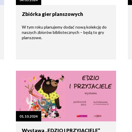
tne
Zbiórka gier planszowych
acje
ądowe
W tym roku planujemy dodać nową kolekcję do
naszych zbiorów bibliotecznych – będą to gry
planszowe.
ki
cje
e
01.10.2024
Wystawa „EDZIO I PRZYJACIELE”