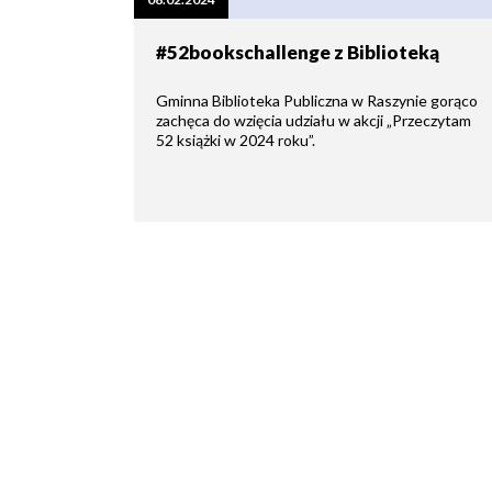
zdrowo
Ochrona
Środowiska
Will
Zamówienia
#52bookschallenge z Biblioteką
i
open
Publiczne
Organiz
Gospodarka
in
pozarz
Odpadami
new
Gminna Biblioteka Publiczna w Raszynie gorąco
window
zachęca do wzięcia udziału w akcji „Przeczytam
Eko
52 książki w 2024 roku”.
Raszyn
Policja
Oświata
Dostępność
Jednost
Zgłaszanie
OSP
awarii
Język
migowy
Parafie
System
w
SMS
Urzędzie
Publika
o
Konsultacje
Raszyni
społeczne
Planowane
wyłączenia