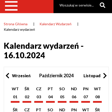
Szukaj
Strona Główna
Kalendarz Wydarzeń
Ścieżka
Kalendarz wydarzeń
nawigacyjna
Kalendarz wydarzeń -
16.10.2024
Październik 2024
Wrzesień
Listopad
Pokaż
Pokaż
Pokaż
Pokaż
Pokaż
Pokaż
Pokaż
Pokaż
WT
ŚR
CZ
PT
SO
ND
PN
WT
listę
listę
listę
listę
listę
listę
listę
listę
wydarzeń
wydarzeń
wydarzeń
wydarzeń
wydarzeń
wydarzeń
wydarzeń
wydarzeń
01
02
03
04
05
06
07
08
z
z
z
z
z
z
z
z
Październik
Październik
Październik
Październik
Październik
Październik
Październik
Październik
dnia:
dnia:
dnia:
dnia:
dnia:
dnia:
dnia:
dnia:
2024
2024
2024
2024
2024
2024
2024
2024
Pokaż
Pokaż
Pokaż
Pokaż
Pokaż
Pokaż
Pokaż
Pokaż
ŚR
CZ
PT
SO
ND
PN
WT
ŚR
listę
listę
listę
listę
listę
listę
listę
listę