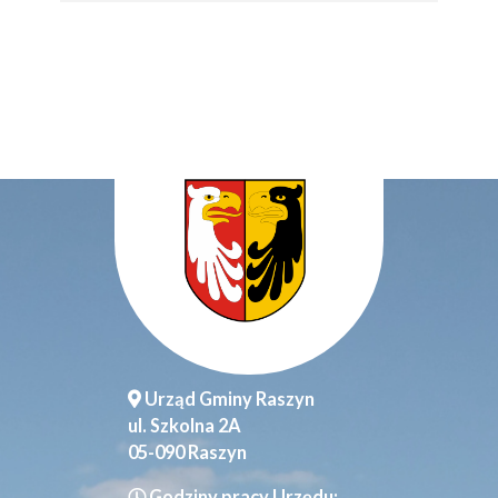
Urząd Gminy Raszyn
ul. Szkolna 2A
05-090 Raszyn
Godziny pracy Urzędu: