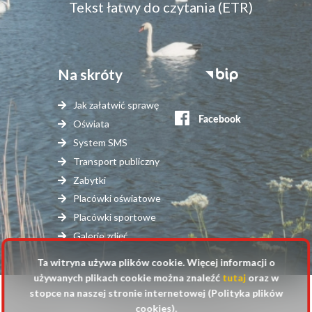
Tekst łatwy do czytania (ETR)
Na skróty
Stopka
serwisy
Jak załatwić sprawę
zewnętrzne
Oświata
System SMS
Transport publiczny
Zabytki
Placówki oświatowe
Placówki sportowe
Galerie zdjęć
Ta witryna używa plików cookie. Więcej informacji o
używanych plikach cookie można znaleźć
tutaj
oraz w
stopce na naszej stronie internetowej (Polityka plików
© 2025 Urząd Gminy Raszyn
cookies).