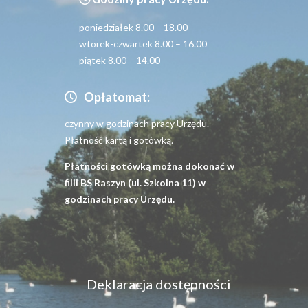
poniedziałek 8.00 – 18.00
wtorek-czwartek 8.00 – 16.00
piątek 8.00 – 14.00
Opłatomat:
czynny w godzinach pracy Urzędu.
Płatność kartą i gotówką.
Płatności gotówką można dokonać w
filii BS Raszyn (ul. Szkolna 11) w
godzinach pracy Urzędu.
Menu
Deklaracja dostępności
dostępność