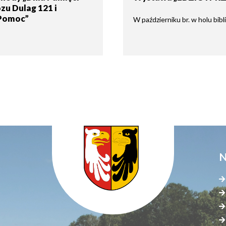
u Dulag 121 i
 Pomoc”
W październiku br. w holu bibl
N