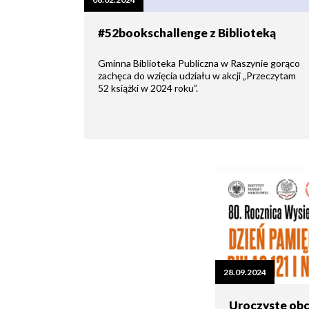
zdrowo
Ochrona
Środowiska
Will
Zamówienia
#52bookschallenge z Biblioteką
i
open
Publiczne
Organiz
Gospodarka
in
pozarz
Odpadami
new
Gminna Biblioteka Publiczna w Raszynie gorąco
window
zachęca do wzięcia udziału w akcji „Przeczytam
Eko
52 książki w 2024 roku”.
Raszyn
Policja
Oświata
Dostępność
Jednost
Zgłaszanie
OSP
awarii
Język
migowy
Parafie
System
w
SMS
Urzędzie
Publika
o
Konsultacje
Raszyni
społeczne
28.09.2024
Planowane
wyłączenia
Uroczyste obc