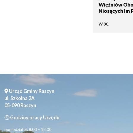
Więźniów Oboz
Niosących Im
Seniorzy
W 80.
Urząd Gminy Raszyn
ul. Szkolna 2A
05-090 Raszyn
Godziny pracy Urzędu:
poniedziałek 8.00 – 18.00