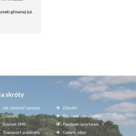
ioteki głównej (ul.
a skróty
Jak załatwić sprawę
Zabytki
Oświata
Placówki oświatowe
System SMS
Placówki sportowe
Transport publiczny
Galerie zdjęć