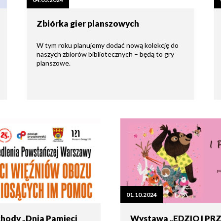
tne
Zbiórka gier planszowych
acje
ądowe
W tym roku planujemy dodać nową kolekcję do
naszych zbiorów bibliotecznych – będą to gry
planszowe.
ki
cje
e
01.10.2024
hody „Dnia Pamięci
Wystawa „EDZIO I PRZ