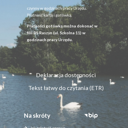
czynny w godzinach pracy Urzędu.
Płatność kartą i gotówką.
Płatności gotówką można dokonać w
filii BS Raszyn (ul. Szkolna 11) w
godzinach pracy Urzędu.
Menu
Deklaracja dostępności
dostępność
Tekst łatwy do czytania (ETR)
Na skróty
Stopka
serwisy
Jak załatwić sprawę