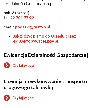
Działalności Gospodarczej
pok. 6 (parter)
tel.
22 701 77 92
email:
podatki@raszyn.pl
Jak złożyć pismo
do Urzędu przez
ePUAP/obywatel.gov.pl
Ewidencja Działalności Gospodarczej
Czytaj więcej
o
Ewidencja
Działalności
Licencja na wykonywanie transportu
Gospodarczej
drogowego taksówką
Czytaj więcej
o
Licencja