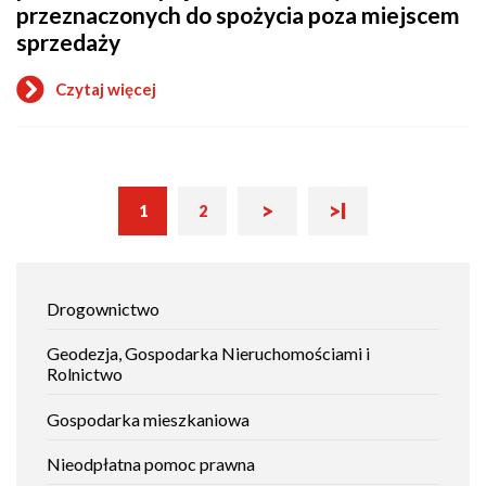
przeznaczonych do spożycia poza miejscem
lub
podawanie
sprzedaży
napojów
alkoholowych
Czytaj więcej
o
Wydanie
zezwolenia
na
sprzedaż
lub
Następna
Ostatnia
Bieżąca
>
>I
Stronicowanie
1
2
podawanie
Strona
strona
strona
strona
napojów
alkoholowych
przeznaczonych
Jak
do
Drogownictwo
spożycia
załatwić
poza
sprawę
miejscem
Geodezja, Gospodarka Nieruchomościami i
sprzedaży
Rolnictwo
Gospodarka mieszkaniowa
Nieodpłatna pomoc prawna