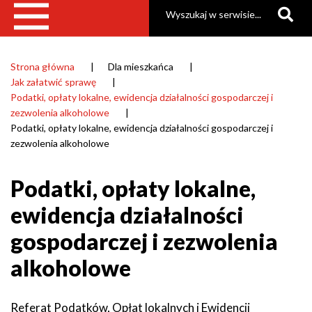
Szukaj
Strona główna
Dla mieszkańca
Ścieżka
Jak załatwić sprawę
nawigacyjna
Podatki, opłaty lokalne, ewidencja działalności gospodarczej i
zezwolenia alkoholowe
Podatki, opłaty lokalne, ewidencja działalności gospodarczej i
zezwolenia alkoholowe
Podatki, opłaty lokalne,
ewidencja działalności
gospodarczej i zezwolenia
alkoholowe
Referat Podatków, Opłat lokalnych i Ewidencji