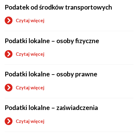
na
Podatek od środków transportowych
wykonywanie
transportu
drogowego
Czytaj więcej
taksówką
o
Podatek
od
Podatki lokalne – osoby fizyczne
środków
transportowych
Czytaj więcej
o
Podatki
lokalne
Podatki lokalne – osoby prawne
–
osoby
fizyczne
Czytaj więcej
o
Podatki
lokalne
Podatki lokalne – zaświadczenia
–
osoby
prawne
Czytaj więcej
o
Podatki
lokalne