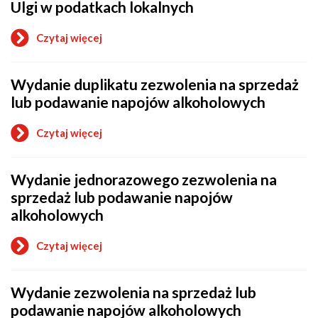
Ulgi w podatkach lokalnych
–
zaświadczenia
Czytaj więcej
o
Ulgi
w
Wydanie duplikatu zezwolenia na sprzedaż
podatkach
lokalnych
lub podawanie napojów alkoholowych
Czytaj więcej
o
Wydanie
duplikatu
Wydanie jednorazowego zezwolenia na
zezwolenia
na
sprzedaż lub podawanie napojów
sprzedaż
alkoholowych
lub
podawanie
napojów
Czytaj więcej
o
alkoholowych
Wydanie
jednorazowego
Wydanie zezwolenia na sprzedaż lub
zezwolenia
na
podawanie napojów alkoholowych
sprzedaż