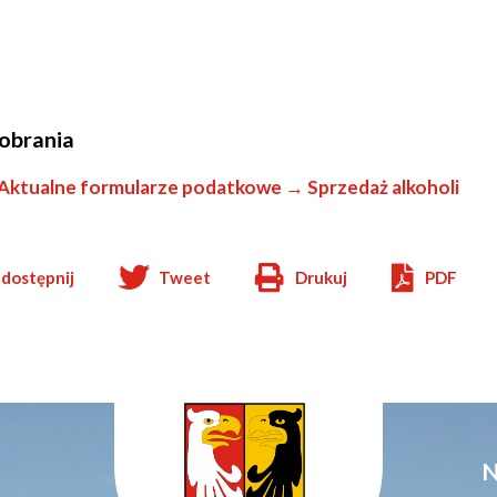
obrania
Aktualne formularze podatkowe → Sprzedaż alkoholi
dostępnij
Tweet
Drukuj
PDF
Will
open
in
new
window
N