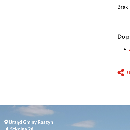
Brak
Seniorzy
Do p
U
Urząd Gminy Raszyn
ul. Szkolna 2A