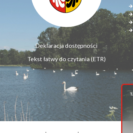
Menu
Deklaracja dostępności
S
dostępność
s
Tekst łatwy do czytania (ETR)
z
T