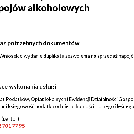
pojów alkoholowych
a
Struktura
Sołectwa
organizacyjna
Statut
Jak
Gminy
załatwić
az potrzebnych dokumentów
sprawę
ki
owe
Will
Zarządzenia
Wniosek o wydanie duplikatu zezwolenia na sprzedaż napoj
open
Wójta
Zarządzenia
in
Wójta
je
new
window
sce wykonania usługi
ki
ńcze
at Podatków, Opłat lokalnych i Ewidencji Działalności Gospo
r i księgowość podatku od nieruchomości, rolnego i leśneg
ki
we
 (parter)
2 701 77 95
ki