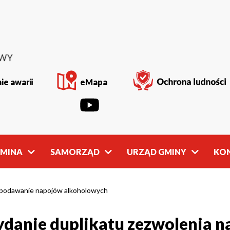
ie awarii
eMapa
GMINA
SAMORZĄD
URZĄD GMINY
KO
Rada
Władze
Gminy
Gminy
b podawanie napojów alkoholowych
danie duplikatu zezwolenia n
owości
Młodzieżowa
Referaty
Rada Gminy