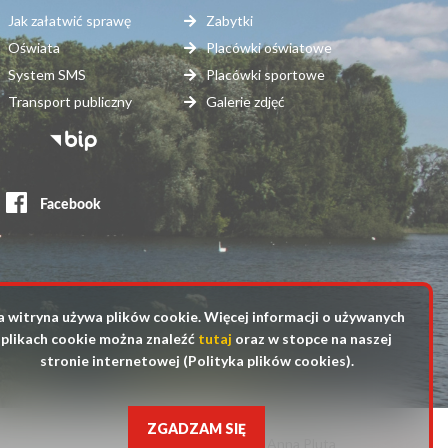
Jak załatwić sprawę
Zabytki
Oświata
Placówki oświatowe
System SMS
Placówki sportowe
Transport publiczny
Galerie zdjęć
topka
erwisy
ewnętrzne
a witryna używa plików cookie. Więcej informacji o używanych
plikach cookie można znaleźć
tutaj
oraz w stopce na naszej
stronie internetowej (Polityka plików cookies).
ZGADZAM SIĘ
fot. Anna Pluta