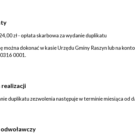
tne
acje
aty
ądowe
24,00 zł - opłata skarbowa za wydanie duplikatu
ę można dokonać w kasie Urzędu Gminy Raszyn lub na konto
 0316 0001.
ki
realizacji
ie duplikatu zezwolenia następuje w terminie miesiąca od d
cje
e
b odwoławczy