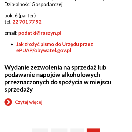
Działalności Gospodarczej
pok. 6 (parter)
tel.
22 701 77 92
email:
podatki@raszyn.pl
Jak złożyć pismo
do Urzędu przez
ePUAP/obywatel.gov.pl
Wydanie zezwolenia na sprzedaż lub
podawanie napojów alkoholowych
przeznaczonych do spożycia w miejscu
sprzedaży
Czytaj więcej
o
Wydanie
zezwolenia
na
sprzedaż
lub