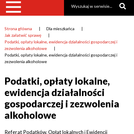
Szukaj
Strona główna
Dla mieszkańca
Ścieżka
Jak załatwić sprawę
nawigacyjna
Podatki, opłaty lokalne, ewidencja działalności gospodarczej i
zezwolenia alkoholowe
Podatki, opłaty lokalne, ewidencja działalności gospodarczej i
zezwolenia alkoholowe
Podatki, opłaty lokalne,
ewidencja działalności
gospodarczej i zezwolenia
alkoholowe
Referat Podatków, Opłat lokalnych i Ewidencji