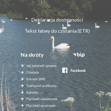
Menu
Deklaracja dostępności
dostępność
Tekst łatwy do czytania (ETR)
Na skróty
Stopka
serwisy
Jak załatwić sprawę
zewnętrzne
Oświata
System SMS
Transport publiczny
Zabytki
Placówki oświatowe
Placówki sportowe