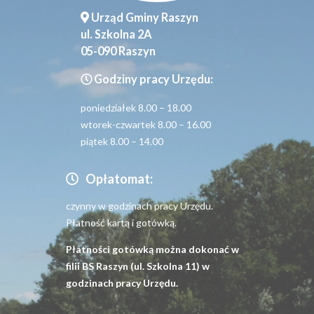
Urząd Gminy Raszyn
ul. Szkolna 2A
05-090 Raszyn
Godziny pracy Urzędu:
poniedziałek 8.00 – 18.00
wtorek-czwartek 8.00 – 16.00
piątek 8.00 – 14.00
Opłatomat:
czynny w godzinach pracy Urzędu.
Płatność kartą i gotówką.
Płatności gotówką można dokonać w
filii BS Raszyn (ul. Szkolna 11) w
godzinach pracy Urzędu.