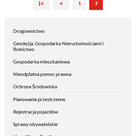
Pierwsza
Poprzednia
I<
<
Bieżąca
Stronicowanie
1
2
podawanie
Strona
strona
strona
strona
napojów
alkoholowych
przeznaczonych
Jak
do
Drogownictwo
spożycia
załatwić
w
sprawę
miejscu
Geodezja, Gospodarka Nieruchomościami i
sprzedaży
Rolnictwo
Gospodarka mieszkaniowa
Nieodpłatna pomoc prawna
Ochrona Środowiska
Planowanie przestrzenne
Rejestracja pojazdów
Sprawy obywatelskie