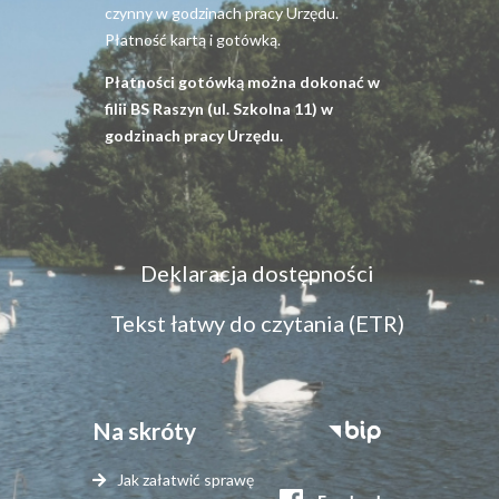
czynny w godzinach pracy Urzędu.
Płatność kartą i gotówką.
Płatności gotówką można dokonać w
filii BS Raszyn (ul. Szkolna 11) w
godzinach pracy Urzędu.
Menu
Deklaracja dostępności
dostępność
Tekst łatwy do czytania (ETR)
Na skróty
Stopka
serwisy
Jak załatwić sprawę