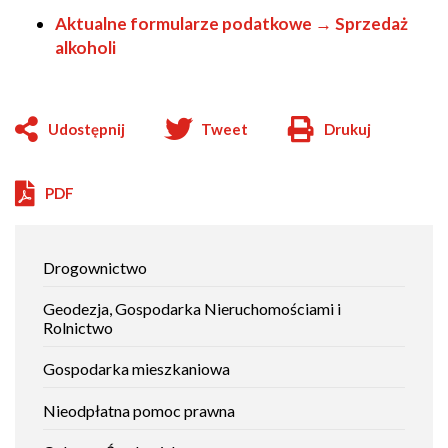
Aktualne formularze podatkowe → Sprzedaż
alkoholi
Udostępnij
Tweet
Drukuj
Will
open
in
PDF
new
window
Jak
Drogownictwo
załatwić
sprawę
Geodezja, Gospodarka Nieruchomościami i
Rolnictwo
Gospodarka mieszkaniowa
Nieodpłatna pomoc prawna