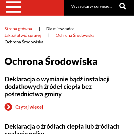
Szukaj
Strona główna
Dla mieszkańca
Ścieżka
Jak załatwić sprawę
Ochrona Środowiska
nawigacyjna
Ochrona Środowiska
Ochrona Środowiska
Deklaracja o wymianie bądź instalacji
dodatkowych źródeł ciepła bez
pośrednictwa gminy
Czytaj więcej
o
Deklaracja
o
Deklaracja o źródłach ciepła lub źródłach
wymianie
bądź
spalania paliw