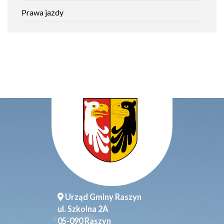
Prawa jazdy
Urząd Gminy Raszyn
ul. Szkolna 2A
05-090 Raszyn