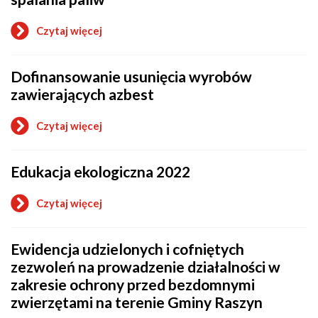
instalacji
dodatkowych
Czytaj więcej
źródeł
o
ciepła
Deklaracja
bez
o
pośrednictwa
Dofinansowanie usunięcia wyrobów
źródłach
gminy
ciepła
zawierających azbest
lub
źródłach
Czytaj więcej
spalania
o
paliw
Dofinansowanie
usunięcia
Edukacja ekologiczna 2022
wyrobów
zawierających
azbest
Czytaj więcej
o
Edukacja
ekologiczna
Ewidencja udzielonych i cofniętych
2022
zezwoleń na prowadzenie działalności w
zakresie ochrony przed bezdomnymi
zwierzętami na terenie Gminy Raszyn