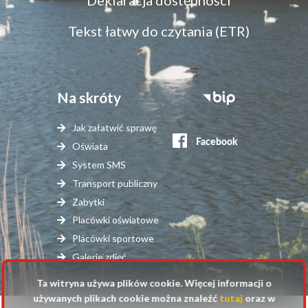
Deklaracja dostępności
dostępność
Tekst łatwy do czytania (ETR)
Na skróty
Stopka
serwisy
Jak załatwić sprawę
zewnętrzne
Oświata
System SMS
Transport publiczny
Zabytki
Placówki oświatowe
Placówki sportowe
Galerie zdjęć
Ta witryna używa plików cookie. Więcej informacji o
używanych plikach cookie można znaleźć
tutaj
oraz w