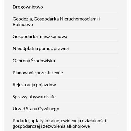
Jak
ogrzewania
Drogownictwo
na
załatwić
ekologiczne
sprawę
Geodezja, Gospodarka Nieruchomościami i
Rolnictwo
Gospodarka mieszkaniowa
Nieodpłatna pomoc prawna
Ochrona Środowiska
Planowanie przestrzenne
Rejestracja pojazdów
Sprawy obywatelskie
Urząd Stanu Cywilnego
Podatki, opłaty lokalne, ewidencja działalności
gospodarczej i zezwolenia alkoholowe