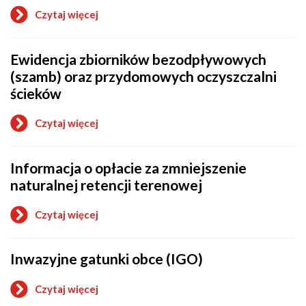
Czytaj więcej
o
Ewidencja
udzielonych
Ewidencja zbiorników bezodpływowych
i
cofniętych
(szamb) oraz przydomowych oczyszczalni
zezwoleń
ścieków
na
prowadzenie
działalności
Czytaj więcej
o
w
Ewidencja
zakresie
zbiorników
ochrony
Informacja o opłacie za zmniejszenie
bezodpływowych
przed
(szamb)
bezdomnymi
naturalnej retencji terenowej
oraz
zwierzętami
przydomowych
na
Czytaj więcej
oczyszczalni
terenie
o
ścieków
Gminy
Informacja
Raszyn
o
Inwazyjne gatunki obce (IGO)
opłacie
za
zmniejszenie
Czytaj więcej
naturalnej
o