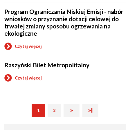
retencji
Inwazyjne
terenowej
gatunki
Program Ograniczania Niskiej Emisji - nabór
obce
(IGO)
wniosków o przyznanie dotacji celowej do
trwałej zmiany sposobu ogrzewania na
ekologiczne
Czytaj więcej
o
Program
Ograniczania
Raszyński Bilet Metropolitalny
Niskiej
Emisji
-
Czytaj więcej
nabór
o
wniosków
Raszyński
o
Bilet
przyznanie
Metropolitalny
dotacji
celowej
Następna
Ostatnia
Bieżąca
>
>I
Stronicowanie
1
2
do
Strona
strona
strona
strona
trwałej
zmiany
sposobu