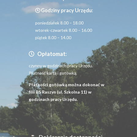
Godziny pracy Urzędu:
poniedziałek 8.00 – 18.00
wtorek-czwartek 8.00 – 16.00
piątek 8.00 – 14.00
Opłatomat:
czynny w godzinach pracy Urzędu.
Płatność kartą i gotówką.
Płatności gotówką można dokonać w
filii BS Raszyn (ul. Szkolna 11) w
godzinach pracy Urzędu.
Menu