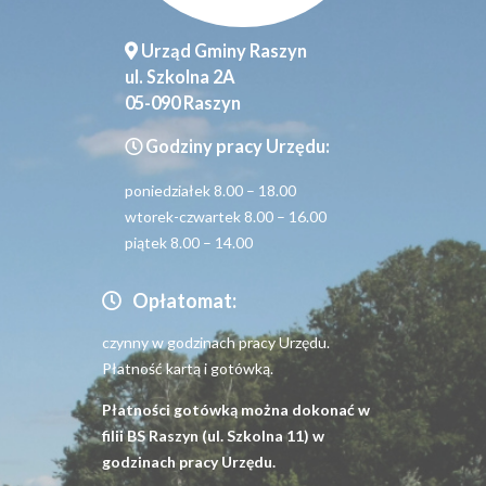
Urząd Gminy Raszyn
ul. Szkolna 2A
05-090 Raszyn
Godziny pracy Urzędu:
poniedziałek 8.00 – 18.00
wtorek-czwartek 8.00 – 16.00
piątek 8.00 – 14.00
Opłatomat:
czynny w godzinach pracy Urzędu.
Płatność kartą i gotówką.
Płatności gotówką można dokonać w
filii BS Raszyn (ul. Szkolna 11) w
godzinach pracy Urzędu.