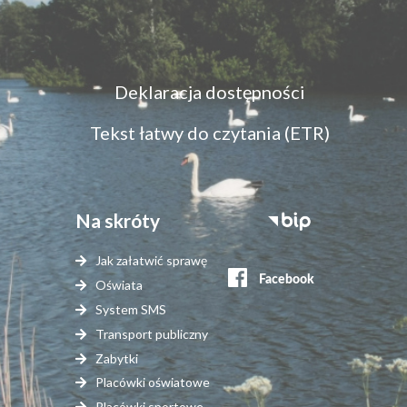
Menu
Deklaracja dostępności
dostępność
Tekst łatwy do czytania (ETR)
Na skróty
Stopka
serwisy
Jak załatwić sprawę
zewnętrzne
Oświata
System SMS
Transport publiczny
Zabytki
Placówki oświatowe
Placówki sportowe