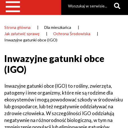
Szukaj
Strona główna
Dla mieszkańca
Ścieżka
Jak załatwić sprawę
Ochrona Środowiska
nawigacyjna
Inwazyjne gatunki obce (IGO)
Inwazyjne gatunki obce
(IGO)
Inwazyjne gatunki obce (IGO) to rośliny, zwierzęta,
patogeny i inne organizmy, które nie są rodzime dla
ekosystemów i mogą powodować szkody w środowisku
lub gospodarce, lub też negatywnie oddziaływać na
zdrowie człowieka. W szczególności IGO oddziałują
negatywnie na różnorodność biologiczną, w tym na
zmniejszenie populacji lub eliminowanie gatunków