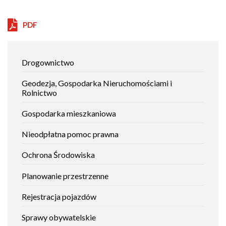
open
in
PDF
new
window
Jak
Drogownictwo
załatwić
sprawę
Geodezja, Gospodarka Nieruchomościami i
Rolnictwo
Gospodarka mieszkaniowa
Nieodpłatna pomoc prawna
Ochrona Środowiska
Planowanie przestrzenne
Rejestracja pojazdów
Sprawy obywatelskie