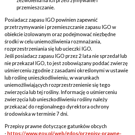
zezwolenia na ich przetrzymywanie i
przemieszczanie.
Posiadacz zapasu IGO powinien zapewnić
przetrzymywanie i przemieszczanie zapasu IGO w
obiekcie izolowanym oraz podejmować niezbędne
środki w celu uniemożliwienia rozmnażania,
rozprzestrzeniania się lub ucieczki IGO.
Jeśli posiadacz zapasu IGO przez 2 lata nie sprzedał lub
nie przekazał IGO, to jest zobowiązany poddać zwierzę
uśmierceniu zgodnie z zasadami określonymi w ustawie
lub roślinę unieszkodliwieniu, w warunkach
uniemożliwiających rozprzestrzenienie się tego
zwierzęcia lub tej rośliny. Informację o uśmierceniu
zwierzęcia lub unieszkodliwieniu rośliny należy
przekazać do regionalnego dyrektora ochrony
środowiska w terminie 7 dni.
Przepisy prawne dotyczące gatunków obcych
-
https://www.gov.pl/web/gdos/przepisy-prawne-