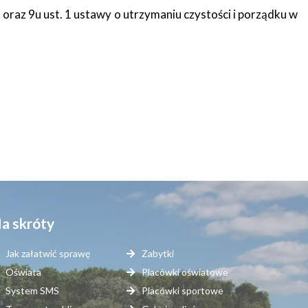
 i 5aa oraz 9u ust. 1 ustawy o utrzymaniu czystości i porządku w
a skróty
Jak załatwić sprawę
Zabytki
Oświata
Placówki oświatowe
System SMS
Placówki sportowe