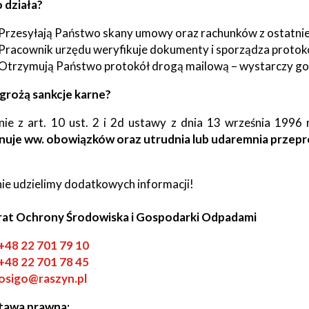
o działa?
Przesyłają Państwo skany umowy oraz rachunków z ostatnie
Pracownik urzędu weryfikuje dokumenty i sporządza protokół
Otrzymują Państwo protokół drogą mailową – wystarczy go 
 grożą sankcje karne?
ie z art. 10 ust. 2 i 2d ustawy z dnia 13 września 1996 
uje ww. obowiązków oraz utrudnia lub udaremnia przepr
ie udzielimy dodatkowych informacji!
rat Ochrony Środowiska i Gospodarki Odpadami
+48 22 701 79 10
+48 22 701 78 45
osigo@raszyn.pl
tawa prawna: