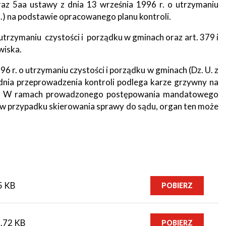
oraz 5aa ustawy z dnia 13 września 1996 r. o utrzymaniu
 zm.) na podstawie opracowanego planu kontroli.
rzymaniu czystości i porządku w gminach oraz art. 379 i
wiska.
996 r. o utrzymaniu czystości i porządku w gminach (Dz. U. z
dnia przeprowadzenia kontroli podlega karze grzywny na
ia. W ramach prowadzonego postępowania mandatowego
 w przypadku skierowania sprawy do sądu, organ ten może
5 KB
POBIERZ
.72 KB
POBIERZ