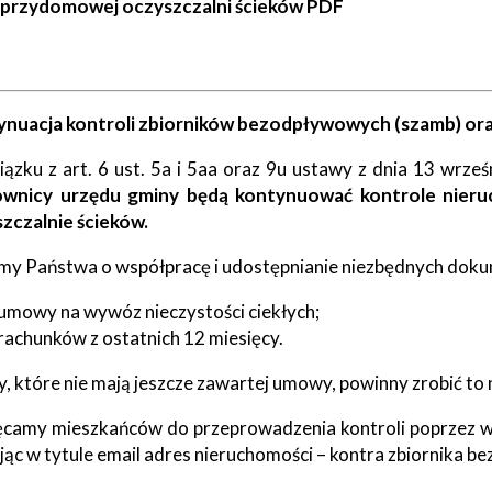
przydomowej oczyszczalni ścieków PDF
nuacja kontroli zbiorników bezodpływowych (szamb) or
ązku z art. 6 ust. 5a i 5aa oraz 9u ustawy z dnia 13 wrześ
ownicy urzędu gminy będą kontynuować kontrole nie
zczalnie ścieków.
my Państwa o współpracę i udostępnianie niezbędnych dok
umowy na wywóz nieczystości ciekłych;
rachunków z ostatnich 12 miesięcy.
, które nie mają jeszcze zawartej umowy, powinny zrobić to 
camy mieszkańców do przeprowadzenia kontroli poprzez 
jąc w tytule email adres nieruchomości – kontra zbiornika 