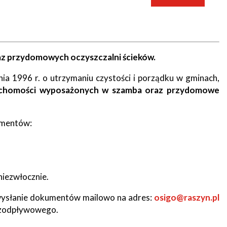
az przydomowych oczyszczalni ścieków.
nia 1996 r. o utrzymaniu czystości i porządku w gminach,
ruchomości wyposażonych w szamba oraz przydomowe
umentów:
niezwłocznie.
wysłanie dokumentów mailowo na adres:
osigo@raszyn.pl
bezodpływowego.