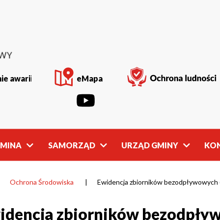
ie awarii
eMapa
GMINA
SAMORZĄD
URZĄD GMINY
KO
Rada
Władze
Gminy
Gminy
Ochrona Środowiska
Ewidencja zbiorników bezodpływowych (
idencja zbiorników bezodpływ
owości
Młodzieżowa
Referaty
Rada Gminy