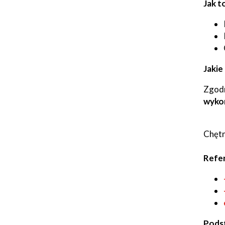
Jak t
Jakie
Zgodn
wykon
Chętn
Refe
Pods