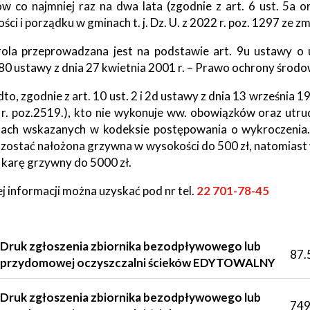
ów co najmniej raz na dwa lata (zgodnie z art. 6 ust. 5a 
ości i porządku w gminach t. j. Dz. U. z 2022 r. poz. 1297 ze
ola przeprowadzana jest na podstawie art. 9u ustawy o ut
380 ustawy z dnia 27 kwietnia 2001 r. – Prawo ochrony środo
to, zgodnie z art. 10 ust. 2 i 2d ustawy z dnia 13 września 1
r. poz.2519.), kto nie wykonuje ww. obowiązków oraz utru
dach wskazanych w kodeksie postępowania o wykroczen
zostać nałożona grzywna w wysokości do 500 zł, natomiast
 karę grzywny do 5000 zł.
j informacji można uzyskać pod nr tel.
22 701-78-45
Druk zgłoszenia zbiornika bezodpływowego lub
87.
przydomowej oczyszczalni ścieków EDYTOWALNY
Druk zgłoszenia zbiornika bezodpływowego lub
749