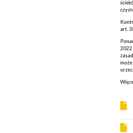
ściek
czyst
Kontr
art. 
Ponad
2022 
zasa
może 
orzec
Więce