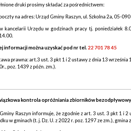
tne
nione druki prosimy składać za pośrednictwem:
poczty na adres: Urząd Gminy Raszyn, ul. Szkolna 2a, 05-090
acje
ądowe
w kancelarii Urzędu w godzinach pracy tj. poniedziałek 8.
14.00.
j informacji można uzyskać pod nr tel.
22 701 7
8 45
ki
awa prawna: art.3 ust. 3 pkt 1 i 2 ustawy z dnia 13 września 
r., poz. 1439 z późn. zm.).
cje
ązkowa kontrola opróżniania zbiorników bezodpływowych
e
Gminy Raszyn informuje, że zgodnie z art. 3 ust. 3 pkt 1 i 2
dku w gminach (t. j. Dz. U. z 2022 r. poz. 1297 ze zm.), gmin