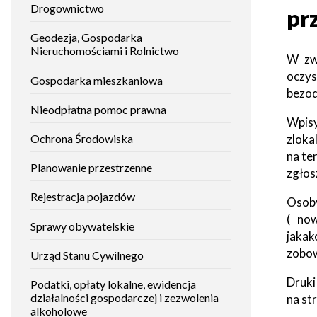
Drogownictwo
Mieszkańca
pr
załatwić
Gminy
Histori
Raszyn
sprawę
Geodezja, Gospodarka
Studium
uwarunkowań
Nieruchomościami i Rolnictwo
W zw
i
Zabytki
Raszyński
kierunków
oczy
Gospodarka mieszkaniowa
Bilet
zagospodarowania
bezod
Metropolitalny
przestrzennego
Placów
Nieodpłatna pomoc prawna
oświat
Wpisy
Gospodarka
Fundusze
zloka
Ochrona Środowiska
odpadami
zewnętrzne
na te
Instytuc
Planowanie przestrzenne
kultury
zgłos
Podatki,
Nieodpłatna
Rejestracja pojazdów
opłaty
Pomoc
Osoby
lokalne
Prawna
Placów
( no
alkohole i
dla
opieku
Sprawy obywatelskie
podatek
mieszkańców
jakak
akcyzowy
Gminy
zobow
Raszyn
Urząd Stanu Cywilnego
Placów
sporto
Druki
Transport
Podatki, opłaty lokalne, ewidencja
lokalny
Tablica
działalności gospodarczej i zezwolenia
na st
ogłoszeń
alkoholowe
Placów