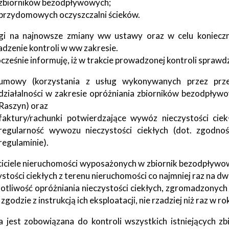
zbiorników bezodpływowych;
przydomowych oczyszczalni ścieków.
i na najnowsze zmiany ww ustawy oraz w celu konieczne
dzenie kontroli w ww zakresie.
cześnie informuję, iż w trakcie prowadzonej kontroli sprawd
umowy (korzystania z usług wykonywanych przez przed
działalności w zakresie opróżniania zbiorników bezodpływo
Raszyn) oraz
faktury/rachunki potwierdzające wywóz nieczystości cie
regularność wywozu nieczystości ciekłych (dot. zgodn
regulaminie).
iciele nieruchomości wyposażonych w zbiornik bezodpływowy
ystości ciekłych z terenu nieruchomości co najmniej raz na dw
otliwość opróżniania nieczystości ciekłych, zgromadzonych
zgodzie z instrukcją ich eksploatacji, nie rzadziej niż raz w ro
 jest zobowiązana do kontroli wszystkich istniejących 