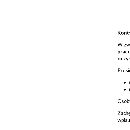
Konty
W zwi
prac
oczys
Prosi
Osoby
Zachę
wpisu