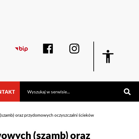
Display
blok
z
ustawieniami
dostępności
Szukaj
NTAKT
szamb) oraz przydomowych oczyszczalni ścieków
owych (szamb) oraz