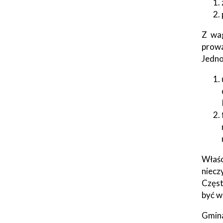
Seniorzy
Z wag
prowa
Jedno
Właśc
niecz
Częst
być w 
Gmina