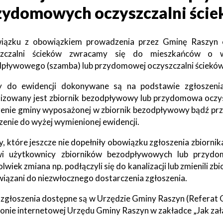
zydomowych oczyszczalni ści
a
Struktura
Sołectwa
organizacyjna
iązku z obowiązkiem prowadzenia przez Gminę Raszyn 
szczalni ścieków zwracamy się do mieszkańców o wy
Statut
Jak
Gminy
załatwić
pływowego (szamba) lub przydomowej oczyszczalni ścieków 
sprawę
ki
owe
 do ewidencji dokonywane są na podstawie zgłoszenia 
Will
Zarządzenia
lizowany jest zbiornik bezodpływowy lub przydomowa oczysz
open
Wójta
Zarządzenia
in
Wójta
renie gminy wyposażonej w zbiornik bezodpływowy bądź prz
je
new
zenie do wyżej wymienionej ewidencji.
window
, które jeszcze nie dopełniły obowiązku zgłoszenia zbiorn
ki
wi użytkownicy zbiorników bezodpływowych lub przydom
ńcze
olwiek zmiana np. podłączyli się do kanalizacji lub zmienili
iązani do niezwłocznego dostarczenia zgłoszenia.
ki
we
 zgłoszenia dostępne są w Urzędzie Gminy Raszyn (Referat 
ronie internetowej Urzędu Gminy Raszyn w zakładce „Jak za
ki