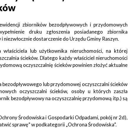
eków
ewidencji zbiorników bezodpływowych i przydomowych
pełnienie druku zgłoszenia posiadanego zbiornika
i niezwłocznie dostarczenie do Urzędu Gminy Raszyn.
właściciela lub użytkownika nieruchomości, na której
czalnia ścieków. Dlatego każdy właściciel nieruchomości
ydomową oczyszczalnię ścieków powinien złożyć aktualne
ika bezodpływowego lub przydomowej oczyszczalni ścieków
owych oczyszczalni ścieków, osoby u których zaszła
 zbiornik bezodpływowy na oczyszczalnię przydomową itp.) są
Ochrony Środowiska i Gospodarki Odpadami, pokój nr 2d),
łatwić sprawę” w podkategorii „Ochrona Środowiska”.