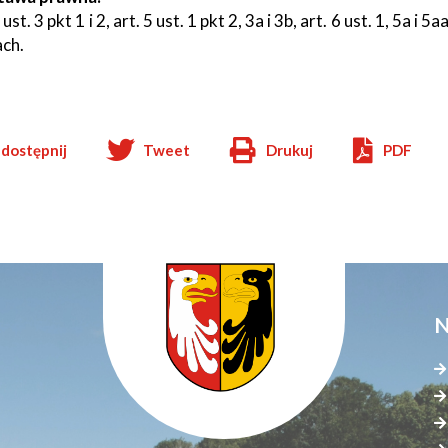
 ust. 3 pkt 1 i 2, art. 5 ust. 1 pkt 2, 3a i 3b, art. 6 ust. 1, 5a
ch.
dostępnij
Tweet
Drukuj
PDF
Will
open
in
new
window
N