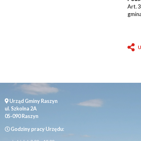
Art. 3
gmina
U
Urząd Gminy Raszyn
ul. Szkolna 2A
05-090 Raszyn
Godziny pracy Urzędu: