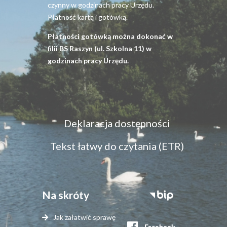
czynny w godzinach pracy Urzędu.
Płatność kartą i gotówką.
Płatności gotówką można dokonać w
filii BS Raszyn (ul. Szkolna 11) w
godzinach pracy Urzędu.
Menu
Deklaracja dostępności
dostępność
Tekst łatwy do czytania (ETR)
Na skróty
Stopka
serwisy
Jak załatwić sprawę