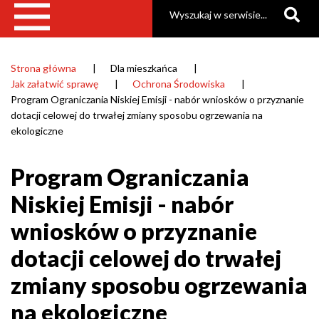
Szukaj
zmiany
sposobu
ogrzewania
Strona główna
Dla mieszkańca
Ścieżka
Jak załatwić sprawę
Ochrona Środowiska
na
nawigacyjna
Program Ograniczania Niskiej Emisji - nabór wniosków o przyznanie
ekologiczne
dotacji celowej do trwałej zmiany sposobu ogrzewania na
ekologiczne
|
Gmina
Program Ograniczania
Raszyn
Niskiej Emisji - nabór
wniosków o przyznanie
dotacji celowej do trwałej
zmiany sposobu ogrzewania
na ekologiczne