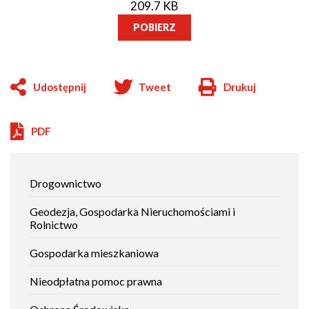
209.7 KB
POBIERZ
Udostępnij
Tweet
Drukuj
Will
open
in
PDF
new
window
Jak
Drogownictwo
załatwić
sprawę
Geodezja, Gospodarka Nieruchomościami i
Rolnictwo
Gospodarka mieszkaniowa
Nieodpłatna pomoc prawna