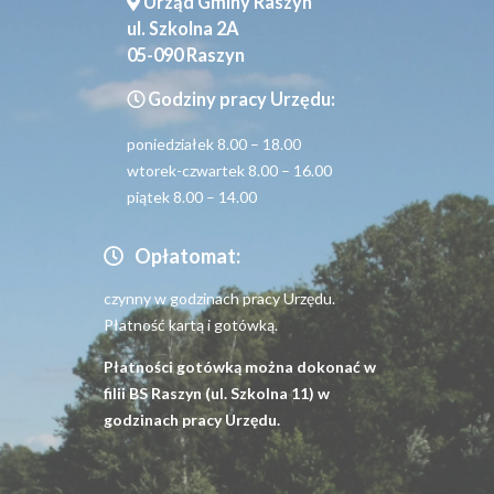
Urząd Gminy Raszyn
ul. Szkolna 2A
05-090 Raszyn
Godziny pracy Urzędu:
poniedziałek 8.00 – 18.00
wtorek-czwartek 8.00 – 16.00
piątek 8.00 – 14.00
Opłatomat:
czynny w godzinach pracy Urzędu.
Płatność kartą i gotówką.
Płatności gotówką można dokonać w
filii BS Raszyn (ul. Szkolna 11) w
godzinach pracy Urzędu.