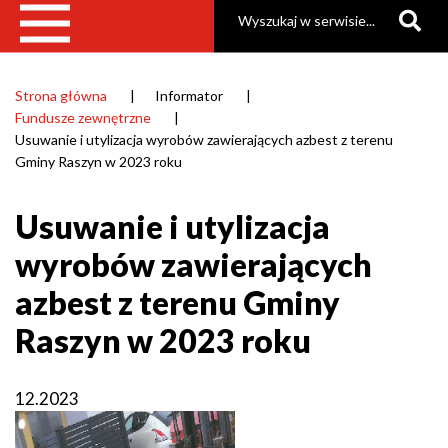
Szukaj
|
Gmina
Raszyn
Strona główna
Informator
Ścieżka
Fundusze zewnętrzne
nawigacyjna
Usuwanie i utylizacja wyrobów zawierających azbest z terenu
Gminy Raszyn w 2023 roku
Usuwanie i utylizacja
wyrobów zawierających
azbest z terenu Gminy
Raszyn w 2023 roku
12.2023