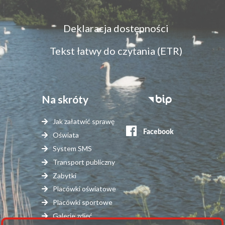
Menu
Deklaracja dostępności
dostępność
Tekst łatwy do czytania (ETR)
Na skróty
Stopka
serwisy
Jak załatwić sprawę
zewnętrzne
Oświata
System SMS
Transport publiczny
Zabytki
Placówki oświatowe
Placówki sportowe
Galerie zdjęć