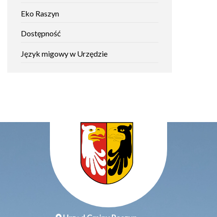
open
Eko Raszyn
in
new
Dostępność
window
Język migowy w Urzędzie