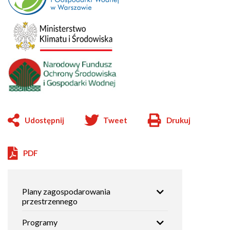
Udostępnij
Tweet
Drukuj
Will
open
in
PDF
new
window
Główna
Plany zagospodarowania
nawigacja
przestrzennego
Programy