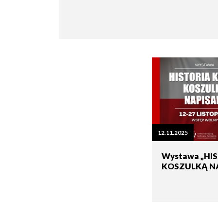
Seniorzy
12.11.2025
Wystawa „HI
KOSZULKĄ N