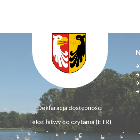
N
Menu
Deklaracja dostępności
S
dostępność
s
Tekst łatwy do czytania (ETR)
z