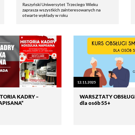
Raszyński Uniwersytet Trzeciego Wieku
zaprasza wszystkich zainteresowanych na
otwarte wykłady w roku
12.11.2025
STORIA KADRY –
WARSZTATY OBSŁUG
APISANA”
dla osób 55+