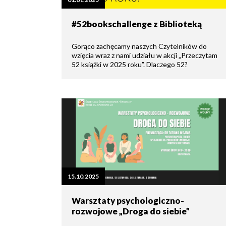
zdrowo
Ochrona
Środowiska
Will
Zamówienia
#52bookschallenge z Biblioteką
i
open
Publiczne
Organiz
Gospodarka
in
pozarz
Odpadami
new
Gorąco zachęcamy naszych Czytelników do
window
wzięcia wraz z nami udziału w akcji „Przeczytam
Eko
52 książki w 2025 roku”. Dlaczego 52?
Raszyn
Policja
Oświata
Dostępność
Jednost
Zgłaszanie
OSP
awarii
Język
migowy
Parafie
System
w
SMS
Urzędzie
Publika
o
Konsultacje
15.10.2025
Raszyni
społeczne
Warsztaty psychologiczno-
rozwojowe „Droga do siebie”
Planowane
wyłączenia