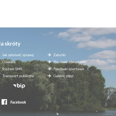
a skróty
Jak załatwić sprawę
Zabytki
Oświata
Placówki oświatowe
System SMS
Placówki sportowe
Transport publiczny
Galerie zdjęć
topka
erwisy
ewnętrzne