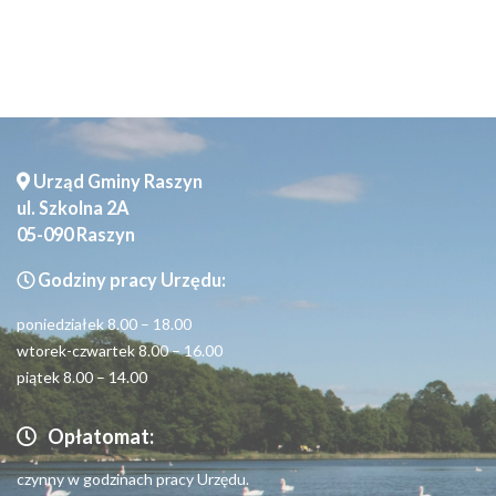
Urząd Gminy Raszyn
ul. Szkolna 2A
05-090 Raszyn
Godziny pracy Urzędu:
poniedziałek 8.00 – 18.00
wtorek-czwartek 8.00 – 16.00
piątek 8.00 – 14.00
Opłatomat:
czynny w godzinach pracy Urzędu.