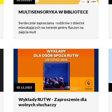
tne
MULTISENSORYKA W BIBLIOTECE
acje
ądowe
Serdecznie zapraszamy rodziców z dziećmi
mieszkających na terenie gminy Raszyn na
zajęcia mult
ki
cje
03.11.2025
e
Wykłady RUTW - Zaproszenie dla
wolnych słuchaczy