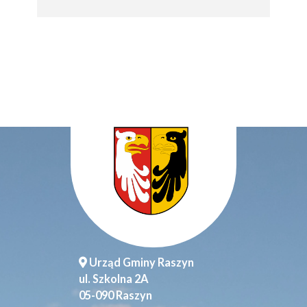
Urząd Gminy Raszyn
ul. Szkolna 2A
05-090 Raszyn