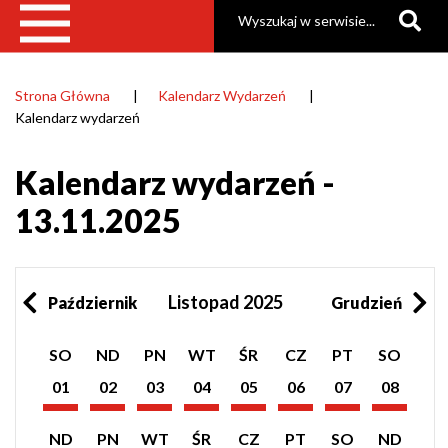
Szukaj
Strona Główna
Kalendarz Wydarzeń
Ścieżka
Kalendarz wydarzeń
nawigacyjna
Kalendarz wydarzeń -
13.11.2025
Listopad 2025
Październik
Grudzień
Pokaż
Pokaż
Pokaż
Pokaż
Pokaż
Pokaż
Pokaż
Pokaż
SO
ND
PN
WT
ŚR
CZ
PT
SO
listę
listę
listę
listę
listę
listę
listę
listę
wydarzeń
wydarzeń
wydarzeń
wydarzeń
wydarzeń
wydarzeń
wydarzeń
wydarzeń
01
02
03
04
05
06
07
08
z
z
z
z
z
z
z
z
Listopad
Listopad
Listopad
Listopad
Listopad
Listopad
Listopad
Listopad
dnia:
dnia:
dnia:
dnia:
dnia:
dnia:
dnia:
dnia:
2025
2025
2025
2025
2025
2025
2025
2025
Pokaż
Pokaż
Pokaż
Pokaż
Pokaż
Pokaż
Pokaż
Pokaż
ND
PN
WT
ŚR
CZ
PT
SO
ND
listę
listę
listę
listę
listę
listę
listę
listę