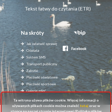
dostępność
Tekst łatwy do czytania (ETR)
Na skróty
Stopka
serwisy
Jak załatwić sprawę
zewnętrzne
Oświata
System SMS
Transport publiczny
Zabytki
Placówki oświatowe
Placówki sportowe
Galerie zdjęć
Ta witryna używa plików cookie. Więcej informacji o
używanych plikach cookie można znaleźć
tutaj
oraz w
stopce na naszej stronie internetowej (Polityka plików