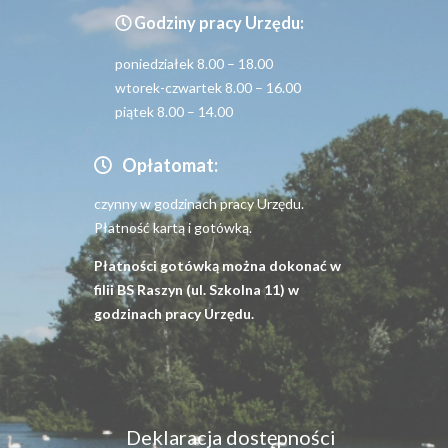
Godziny pracy Urzędu:
poniedziałek 8.00 – 18.00
wtorek-czwartek 8.00 – 16.00
piątek 8.00 – 14.00
Opłatomat:
czynny w godzinach pracy Urzędu.
Płatność kartą i gotówką.
Płatności gotówką można dokonać w
filii BS Raszyn (ul. Szkolna 11) w
godzinach pracy Urzędu.
Menu
Deklaracja dostępności